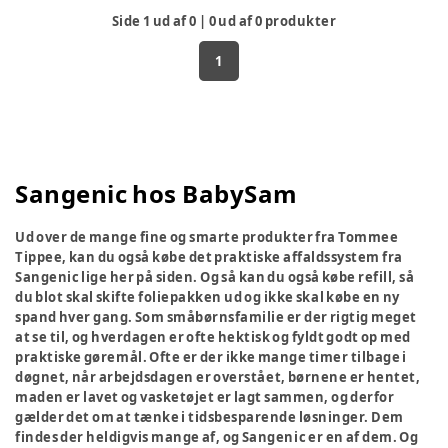
Side
1
ud af
0
|
0
ud af
0
produkter
1
Sangenic hos BabySam
Ud over de mange fine og smarte produkter fra Tommee
Tippee, kan du også købe det praktiske affaldssystem fra
Sangenic lige her på siden. Og så kan du også købe refill, så
du blot skal skifte foliepakken ud og ikke skal købe en ny
spand hver gang. Som småbørnsfamilie er der rigtig meget
at se til, og hverdagen er ofte hektisk og fyldt godt op med
praktiske gøremål. Ofte er der ikke mange timer tilbage i
døgnet, når arbejdsdagen er overstået, børnene er hentet,
maden er lavet og vasketøjet er lagt sammen, og derfor
gælder det om at tænke i tidsbesparende løsninger. Dem
findes der heldigvis mange af, og Sangenic er en af dem. Og