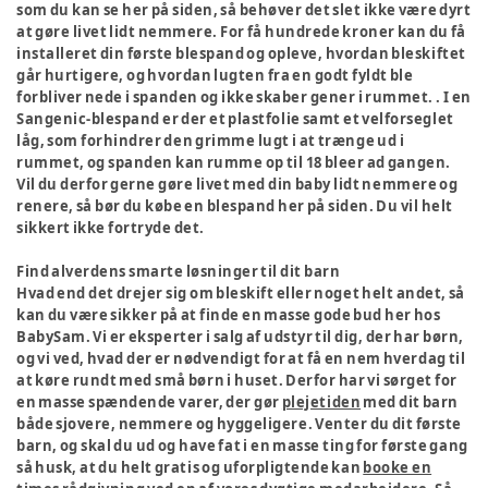
som du kan se her på siden, så behøver det slet ikke være dyrt
at gøre livet lidt nemmere. For få hundrede kroner kan du få
installeret din første blespand og opleve, hvordan bleskiftet
går hurtigere, og hvordan lugten fra en godt fyldt ble
forbliver nede i spanden og ikke skaber gener i rummet. . I en
Sangenic-blespand er der et plastfolie samt et velforseglet
låg, som forhindrer den grimme lugt i at trænge ud i
rummet, og spanden kan rumme op til 18 bleer ad gangen.
Vil du derfor gerne gøre livet med din baby lidt nemmere og
renere, så bør du købe en blespand her på siden. Du vil helt
sikkert ikke fortryde det.
Find alverdens smarte løsninger til dit barn
Hvad end det drejer sig om bleskift eller noget helt andet, så
kan du være sikker på at finde en masse gode bud her hos
BabySam. Vi er eksperter i salg af udstyr til dig, der har børn,
og vi ved, hvad der er nødvendigt for at få en nem hverdag til
at køre rundt med små børn i huset. Derfor har vi sørget for
en masse spændende varer, der gør
plejetiden
med dit barn
både sjovere, nemmere og hyggeligere. Venter du dit første
barn, og skal du ud og have fat i en masse ting for første gang
så husk, at du helt gratis og uforpligtende kan
booke en