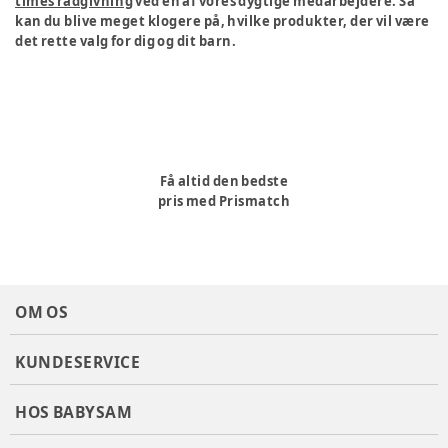
times rådgivning
ved en af vores dygtige medarbejdere. Så
kan du blive meget klogere på, hvilke produkter, der vil være
det rette valg for dig og dit barn.
Få altid den bedste
pris med Prismatch
OM OS
KUNDESERVICE
HOS BABYSAM