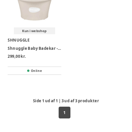
Kun i webshop
SHNUGGLE
Shnuggle Baby Badekar - Beige/Hvid
299,00 kr.
Online
Side
1
ud af
1
|
3
ud af
3
produkter
1