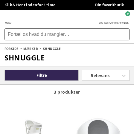
Klik & Hent indenfor 1 time
Din favoritbutik
0
0,00 KR.
MENU
LOG IND
FAVORITTER
FORSIDE
MÆRKER
SHNUGGLE
SHNUGGLE
Filtre
Relevans
3 produkter