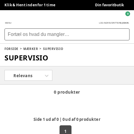
Klik & Hent indenfor 1 time
Din favoritbutik
0
0,00 KR.
MENU
LOG IND
FAVORITTER
FORSIDE
MÆRKER
SUPERVISIO
SUPERVISIO
Relevans
0 produkter
Side
1
ud af
0
|
0
ud af
0
produkter
1