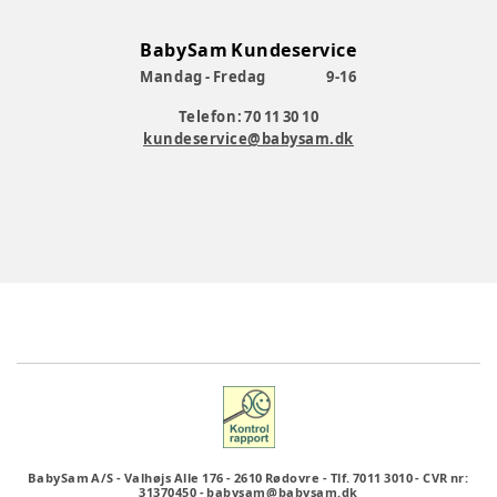
BabySam Kundeservice
Mandag - Fredag
9-16
Telefon: 70 11 30 10
kundeservice@babysam.dk
BabySam A/S
-
Valhøjs Alle 176
-
2610 Rødovre
-
Tlf. 7011 3010
-
CVR nr:
31370450
-
babysam@babysam.dk