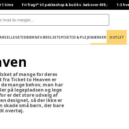
r 1 time
Fri fragt* til pakkeshop & butik v. køb over 499,-
1-3 hv
BARSEL
LEGETID
BØRNEVÆRELSET
SPISETID & PLEJE
MÆRKER
OUTLET
aven
lsket af mange for deres
t fra Ticket to Heaven er
til de mange behov, man har
ler på legepladsen og lege
or er det store udvalg af
ven designet, så der ikke er
an skade små børn, der bare
dt overtøj.