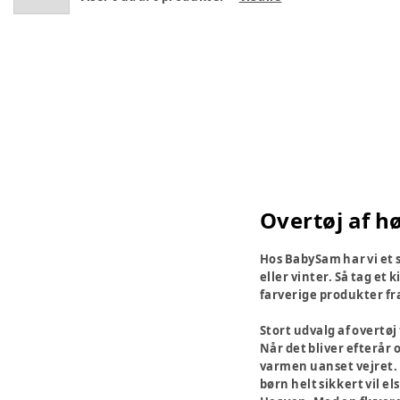
Overtøj af hø
Hos BabySam har vi et 
eller vinter. Så tag et k
farverige produkter fr
Stort udvalg af overtø
Når det bliver efterår o
varmen uanset vejret. 
børn helt sikkert vil e