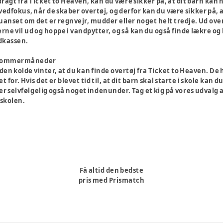
agt fra Ticket to Heaven, kan du være sikker på, at dit barn kan 
edfokus, når de skaber overtøj, og derfor kan du være sikker på, a
uanset om det er regnvejr, mudder eller noget helt tredje. Ud over
erne vil ud og hoppe i vandpytter, og så kan du også finde lækre 
ndkassen.
ne sommermåneder
 den kolde vinter, at du kan finde overtøj fra Ticket to Heaven. D
t for. Hvis det er blevet tid til, at dit barn skal starte i skole kan
der selvfølgelig også noget indenunder. Tag et kig på vores udvalg 
 skolen.
Få altid den bedste
pris med Prismatch