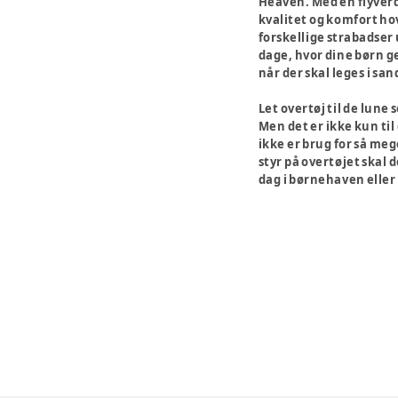
Heaven. Med en flyverdr
kvalitet og komfort hov
forskellige strabadser 
dage, hvor dine børn g
når der skal leges i sa
Let overtøj til de lu
Men det er ikke kun til
ikke er brug for så mege
styr på overtøjet skal 
dag i børnehaven eller