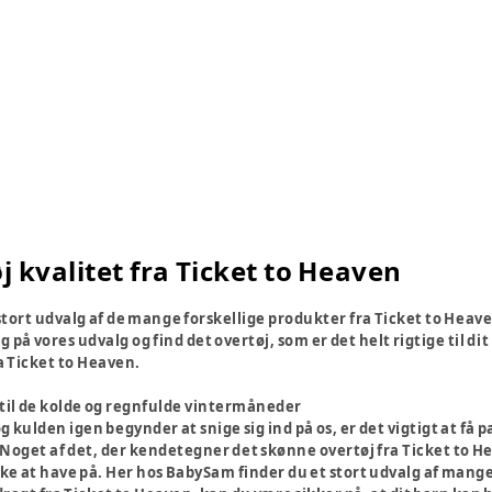
j kvalitet fra Ticket to Heaven
stort udvalg af de mange forskellige produkter fra Ticket to Heav
ig på vores udvalg og find det overtøj, som er det helt rigtige til dit
a Ticket to Heaven.
j til de kolde og regnfulde vintermåneder
g kulden igen begynder at snige sig ind på os, er det vigtigt at få 
Noget af det, der kendetegner det skønne overtøj fra Ticket to Hea
lske at have på. Her hos BabySam finder du et stort udvalg af mange