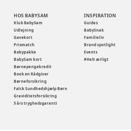
HOS BABYSAM
INSPIRATION
Klub BabySam
Guides
Udlejning
BabySnak
Gavekort
Familieliv
Prismatch
Brand spotlight
Babypakke
Events
BabySam kort
#Helt ærligt
Børnepengekredit
Book en Rådgiver
Børneforsikring
Falck Sundhedshjælp Børn
Graviditetsforsikring
5 års tryghedsgaranti