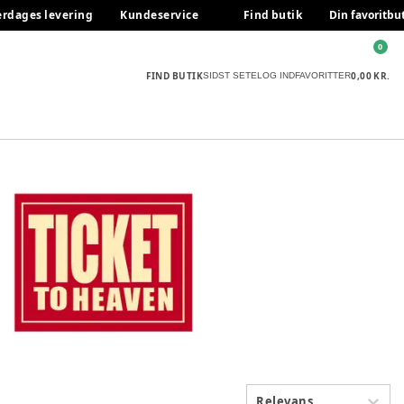
erdages levering
Kundeservice
Find butik
Din favoritbu
0
FIND BUTIK
0,00 KR.
SIDST SETE
LOG IND
FAVORITTER
Relevans