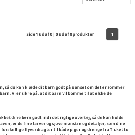
Side
1
ud af
0
|
0
ud af
0
produkter
1
en, så du kan klæde dit barn godt på uanset om det er sommer
 barn. Vi er sikre på, at dit barn vil komme til at elske de
pakket dine børn godt ind i det rigtige overtøj, så de kan holde
ven, er de fine farver og sjove mønstre og detaljer, som dine
 forskellige flyverdragter til både piger og drenge fra Ticket to