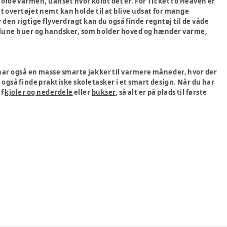
holde varmen, uanset hvor koldt det er. For Ticket to Heaven er
t overtøjet nemt kan holde til at blive udsat for mange
 den rigtige flyverdragt kan du også finde regntøj til de våde
og lune huer og handsker, som holder hoved og hænder varme,
e har også en masse smarte jakker til varmere måneder, hvor der
 du også finde praktiske skoletasker i et smart design. Når du har
af
kjoler og nederdele
eller
bukser
, så alt er på plads til første