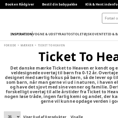
Book en Rådgiver
Bestil din babypakke
Klik & Hent indenfo
INSPIRATION
VOGNE & UDSTYR
AUTOSTOLE
TØJ
SKO
VENTETID & 
FORSIDE
MÆRKER
TICKET TO HEAVEN
Ticket To He
Det danske mærke Ticket to Heaven er kendt og e
veldesignede overtøj til børn fra 0-12 år. Overtøje
designet med særlig fokus på børn, så de lever op 
som barn, når man gerne vi ud i naturen, i haven el
og have det sjovt med sine venner og familie. Derf
forskelligt overtøj til alle årstider fra Ticket to Hea
nogen løse tråde, ingen farlig kemi og andet, der k
gerne vil kunne opdage verden i go
Viser
0
ud af
0
produkter
Vis alle