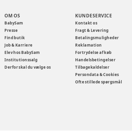
OM OS
KUNDESERVICE
BabySam
Kontakt os
Presse
Fragt & Levering
Find butik
Betalingsmuligheder
Job & Karriere
Reklamation
Elev hos BabySam
Fortrydelse af køb
Institutionssalg
Handelsbetingelser
Derfor skal du vælge os
Tilbagekaldelser
Persondata & Cookies
Ofte stillede spørgsmål