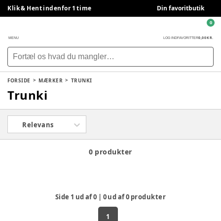
Klik & Hent indenfor 1 time
Din favoritbutik
0
0,00 KR.
MENU
LOG IND
FAVORITTER
FORSIDE
MÆRKER
TRUNKI
Trunki
Relevans
0 produkter
Side
1
ud af
0
|
0
ud af
0
produkter
1