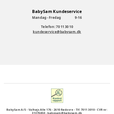
BabySam Kundeservice
Mandag - Fredag
9-16
Telefon: 70 11 30 10
kundeservice@babysam.dk
BabySam A/S
-
Valhøjs Alle 176
-
2610 Rødovre
-
Tlf. 7011 3010
-
CVR nr:
31370450
-
babysam@babysam.dk