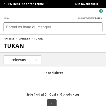
Klik & Hent indenfor 1 time
Din favoritbutik
0
0,00 KR.
MENU
LOG IND
FAVORITTER
FORSIDE
MÆRKER
TUKAN
TUKAN
Relevans
0 produkter
Side
1
ud af
0
|
0
ud af
0
produkter
1