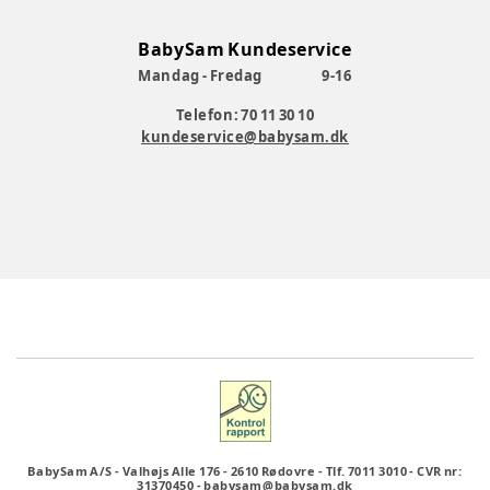
BabySam Kundeservice
Mandag - Fredag
9-16
Telefon: 70 11 30 10
kundeservice@babysam.dk
BabySam A/S
-
Valhøjs Alle 176
-
2610 Rødovre
-
Tlf. 7011 3010
-
CVR nr:
31370450
-
babysam@babysam.dk