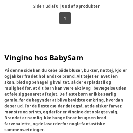
Side
1
ud af
0
|
0
ud af
0
produkter
1
Vingino hos BabySam
På denne side kan du købe både bluser, bukser, nattøj, kjoler
og jakker fra det hollandske brand. Alt tøjet er lavet i en
skøn, blød og behagelig kvalitet, så der er plads til og
mulighed for, at dit barn kan være aktiv og i bevægelse uden
at føle sig generet af tøjet. De fleste børn er ikke særlig
gamle, før de begynder at blive bevidste omkring, hvordan
de ser ud. For de fleste gælder det også, at de elsker farver,
mønstre og prints, og derfor er Vingino det oplagte valg.
Brandet er nemlig ikke bange for at bruge en bred
farvepalette, og de laver derfor nogle fantastiske
sammensætninger.