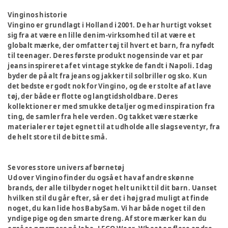
Vinginos historie
Vingino er grundlagt i Holland i 2001. De har hurtigt vokset
sig fra at være en lille denim-virksomhed til at være et
globalt mærke, der omfatter tøj til hvert et barn, fra nyfødt
til teenager. Deres første produkt nogensinde var et par
jeans inspireret af et vintage stykke de fandt i Napoli. I dag
byder de på alt fra jeans og jakker til solbriller og sko. Kun
det bedste er godt nok for Vingino, og de er stolte af at lave
tøj, der både er flotte og langtidsholdbare. Deres
kollektioner er med smukke detaljer og med inspiration fra
ting, de samler fra hele verden. Og takket være stærke
materialer er tøjet egnet til at udholde alle slags eventyr, fra
de helt store til de bitte små.
Se vores store univers af børnetøj
Ud over Vingino finder du også et hav af andre skønne
brands, der alle tilbyder noget helt unikt til dit barn. Uanset
hvilken stil du går efter, så er det i høj grad muligt at finde
noget, du kan lide hos BabySam. Vi har både noget til den
yndige pige og den smarte dreng. Af store mærker kan du