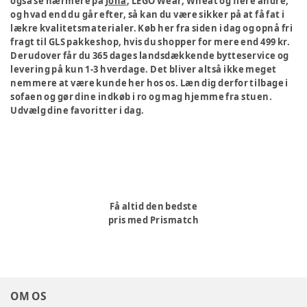
også se nærmere på
Joha
, LEGO Wear, Wheat og flere andre,
og hvad end du går efter, så kan du være sikker på at få fat i
lækre kvalitetsmaterialer. Køb her fra siden i dag og opnå fri
fragt til GLS pakkeshop, hvis du shopper for mere end 499 kr.
Derudover får du 365 dages landsdækkende bytteservice og
levering på kun 1-3 hverdage. Det bliver altså ikke meget
nemmere at være kunde her hos os. Læn dig derfor tilbage i
sofaen og gør dine indkøb i ro og mag hjemme fra stuen.
Udvælg dine favoritter i dag.
Få altid den bedste
pris med Prismatch
OM OS