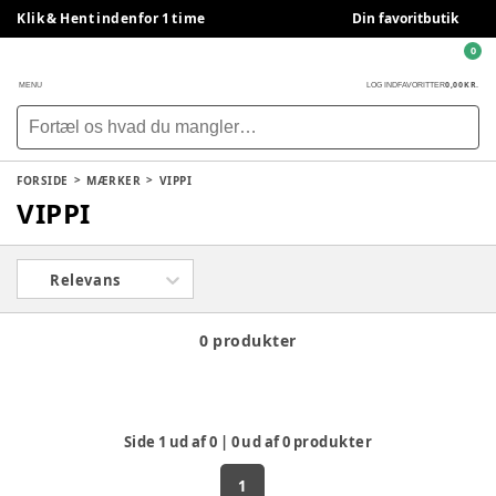
Klik & Hent indenfor 1 time
Din favoritbutik
0
0,00 KR.
MENU
LOG IND
FAVORITTER
FORSIDE
MÆRKER
VIPPI
VIPPI
Relevans
0 produkter
Side
1
ud af
0
|
0
ud af
0
produkter
1