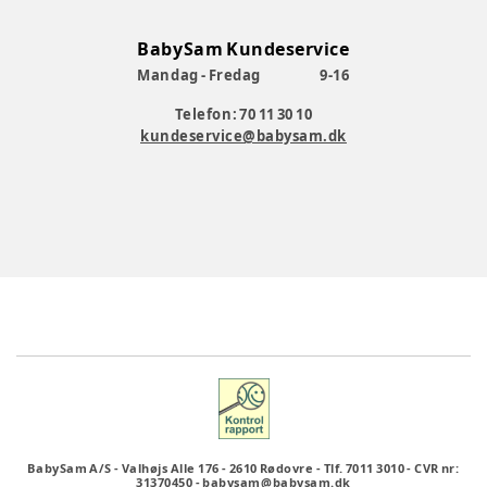
BabySam Kundeservice
Mandag - Fredag
9-16
Telefon: 70 11 30 10
kundeservice@babysam.dk
BabySam A/S
-
Valhøjs Alle 176
-
2610 Rødovre
-
Tlf. 7011 3010
-
CVR nr:
31370450
-
babysam@babysam.dk