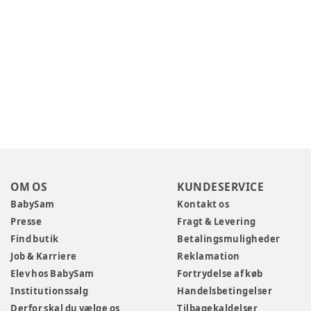
OM OS
KUNDESERVICE
BabySam
Kontakt os
Presse
Fragt & Levering
Find butik
Betalingsmuligheder
Job & Karriere
Reklamation
Elev hos BabySam
Fortrydelse af køb
Institutionssalg
Handelsbetingelser
Derfor skal du vælge os
Tilbagekaldelser