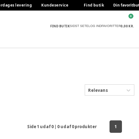
erdages levering
Kundeservice
Find butik
Din favoritbu
0
FIND BUTIK
0,00 KR.
SIDST SETE
LOG IND
FAVORITTER
Relevans
Side
1
ud af
0
|
0
ud af
0
produkter
1