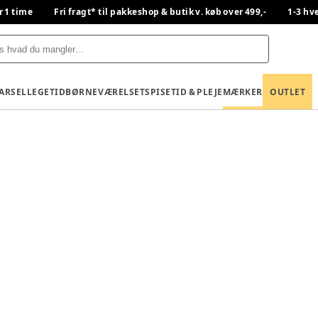
r 1 time
Fri fragt* til pakkeshop & butik v. køb over 499,-
1-3 hv
BARSEL
LEGETID
BØRNEVÆRELSET
SPISETID & PLEJE
MÆRKER
OUTLET