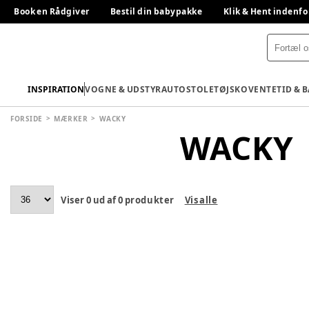
Book en Rådgiver
Bestil din babypakke
Klik & Hent indenfo
INSPIRATION
VOGNE & UDSTYR
AUTOSTOLE
TØJ
SKO
VENTETID & 
FORSIDE
MÆRKER
WACKY
WACKY
Viser
0
ud af
0
produkter
Vis alle