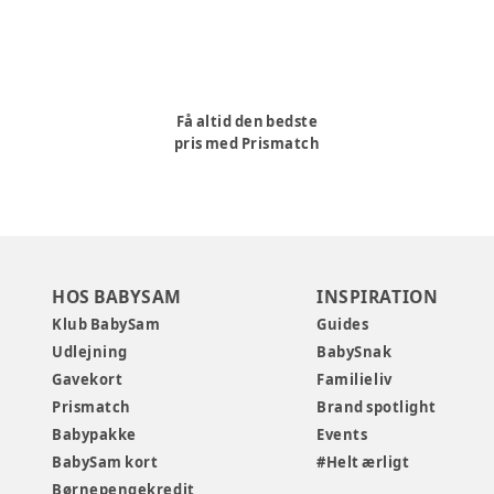
Få altid den bedste
pris med Prismatch
HOS BABYSAM
INSPIRATION
Klub BabySam
Guides
Udlejning
BabySnak
Gavekort
Familieliv
Prismatch
Brand spotlight
Babypakke
Events
BabySam kort
#Helt ærligt
Børnepengekredit