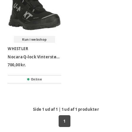
Kun i webshop
WHISTLER
Nocara Q-lock Vinterstøvle - Black
700,00 kr.
Online
Side
1
ud af
1
|
1
ud af
1
produkter
1