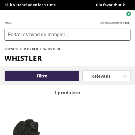
Klik & Hent indenfor 1 time
Din favoritbutik
0
0,00 KR.
MENU
LOG IND
FAVORITTER
FORSIDE
MÆRKER
WHISTLER
WHISTLER
Filtre
Relevans
1 produkter