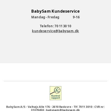
BabySam Kundeservice
Mandag - Fredag
9-16
Telefon: 70 11 30 10
kundeservice@babysam.dk
BabySam A/S
-
Valhøjs Alle 176
-
2610 Rødovre
-
Tlf. 7011 3010
-
CVR nr:
31370450
-
babysam@babysam.dk