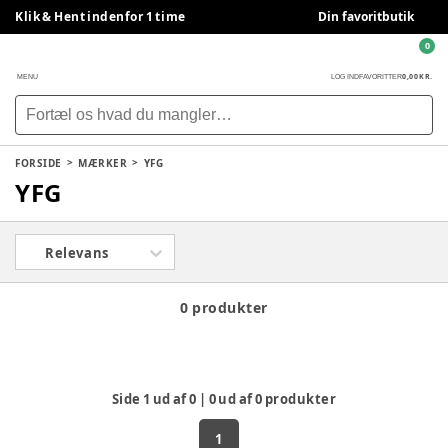
Klik & Hent indenfor 1 time
Din favoritbutik
0
0,00 KR.
MENU
LOG IND
FAVORITTER
FORSIDE
MÆRKER
YFG
YFG
Relevans
0 produkter
Side
1
ud af
0
|
0
ud af
0
produkter
1