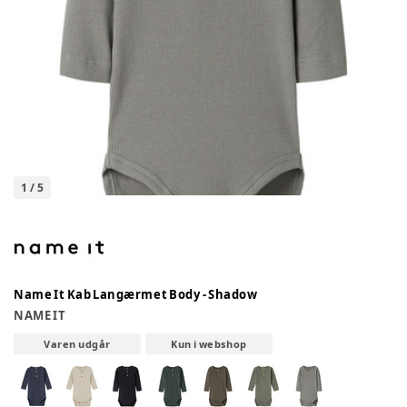
1
/
5
Name It Kab Langærmet Body - Shadow
NAME IT
Varen udgår
Kun i webshop