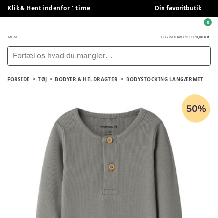
Klik & Hent indenfor 1 time
Din favoritbutik
0
0,00 KR.
MENU
LOG IND
FAVORITTER
FORSIDE
TØJ
BODYER & HELDRAGTER
BODYSTOCKING LANGÆRMET