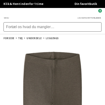
Klik & Hent indenfor 1 time
Din favoritbutik
0
0,00 KR.
MENU
LOG IND
FAVORITTER
FORSIDE
TØJ
UNDERDELE
LEGGINGS