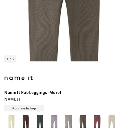
1
/
3
Name It Kab Leggings - Morel
NAME IT
Kun i webshop