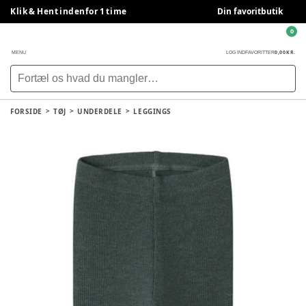
Klik & Hent indenfor 1 time
Din favoritbutik
0
0,00 KR.
MENU
LOG IND
FAVORITTER
FORSIDE
TØJ
UNDERDELE
LEGGINGS