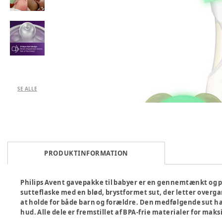
SE ALLE
PRODUKTINFORMATION
Philips Avent gavepakke til babyer er en gennemtænkt og pr
sutteflaske med en blød, brystformet sut, der letter overg
at holde for både barn og forældre. Den medfølgende sut h
hud. Alle dele er fremstillet af BPA-frie materialer for mak