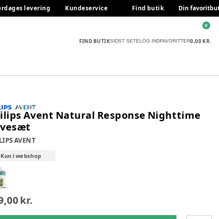
erdages levering
Kundeservice
Find butik
Din favoritbu
0
FIND BUTIK
0,00 KR.
SIDST SETE
LOG IND
FAVORITTER
ilips Avent Natural Response Nighttime
vesæt
LIPS AVENT
Kun i webshop
9,00 kr.