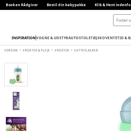
Book en Rådgiver
Bestil din babypakke
Klik & Hent indenfo
INSPIRATION
VOGNE & UDSTYR
AUTOSTOLE
TØJ
SKO
VENTETID & 
FORSIDE
SPISETID & PLEJE
SPISETID
SUTTEFLASKER