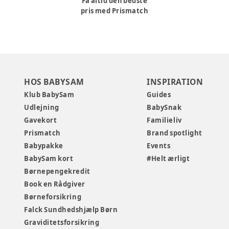
Få altid den bedste
pris med Prismatch
HOS BABYSAM
INSPIRATION
Klub BabySam
Guides
Udlejning
BabySnak
Gavekort
Familieliv
Prismatch
Brand spotlight
Babypakke
Events
BabySam kort
#Helt ærligt
Børnepengekredit
Book en Rådgiver
Børneforsikring
Falck Sundhedshjælp Børn
Graviditetsforsikring