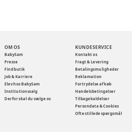
OM OS
KUNDESERVICE
BabySam
Kontakt os
Presse
Fragt & Levering
Find butik
Betalingsmuligheder
Job & Karriere
Reklamation
Elev hos BabySam
Fortrydelse af køb
Institutionssalg
Handelsbetingelser
Derfor skal du vælge os
Tilbagekaldelser
Persondata & Cookies
Ofte stillede spørgsmål