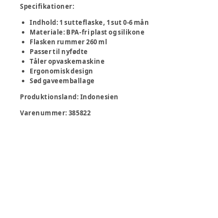
Specifikationer:
Indhold: 1 sutteflaske, 1 sut 0-6 mån
Materiale: BPA-fri plast og silikone
Flasken rummer 260 ml
Passer til nyfødte
Tåler opvaskemaskine
Ergonomisk design
Sød gaveemballage
Produktionsland
:
Indonesien
Varenummer:
385822