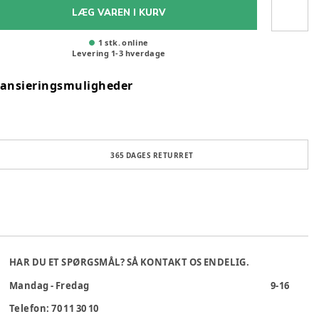
LÆG VAREN I KURV
1 stk. online
Levering
1
-
3
hverdage
nansieringsmuligheder
365 DAGES RETURRET
HAR DU ET SPØRGSMÅL? SÅ KONTAKT OS ENDELIG.
Mandag - Fredag
9-16
Telefon: 70 11 30 10