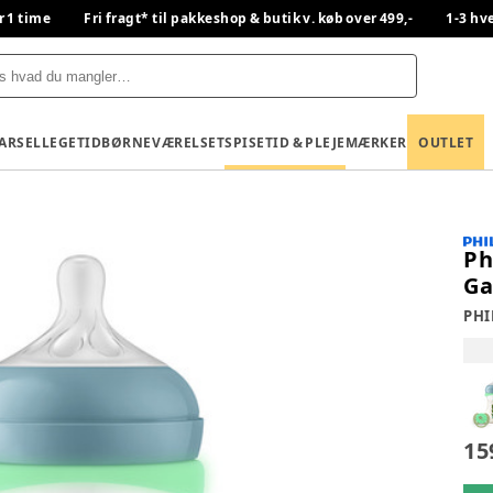
r 1 time
Fri fragt* til pakkeshop & butik v. køb over 499,-
1-3 hv
BARSEL
LEGETID
BØRNEVÆRELSET
SPISETID & PLEJE
MÆRKER
OUTLET
Ph
Ga
PHI
15