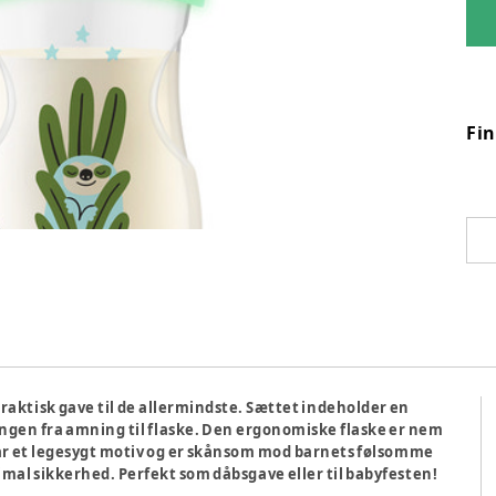
Fi
aktisk gave til de allermindste. Sættet indeholder en
angen fra amning til flaske. Den ergonomiske flaske er nem
ar et legesygt motiv og er skånsom mod barnets følsomme
simal sikkerhed. Perfekt som dåbsgave eller til babyfesten!