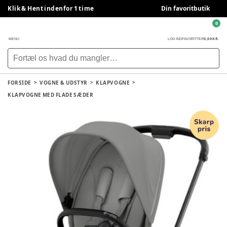
Klik & Hent indenfor 1 time
Din favoritbutik
0
0,00 KR.
MENU
LOG IND
FAVORITTER
FORSIDE
VOGNE & UDSTYR
KLAPVOGNE
KLAPVOGNE MED FLADE SÆDER