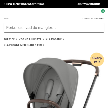
Klik & Hent indenfor 1 time
Din favoritbutik
0
0,00 KR.
MENU
LOG IND
FAVORITTER
FORSIDE
VOGNE & UDSTYR
KLAPVOGNE
KLAPVOGNE MED FLADE SÆDER