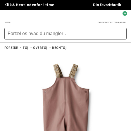
Klik & Hent indenfor 1 time
Din favoritbutik
0
0,00 KR.
MENU
LOG IND
FAVORITTER
FORSIDE
TØJ
OVERTØJ
REGNTØJ