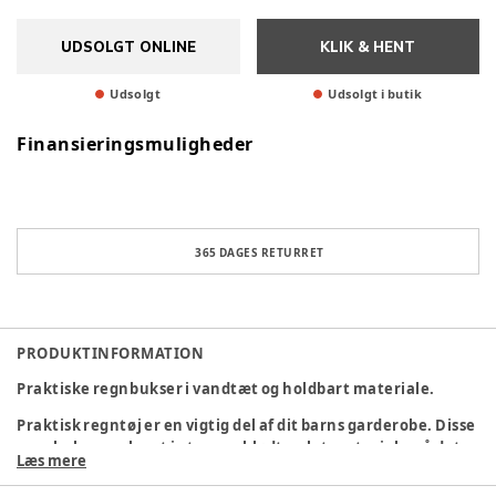
UDSOLGT ONLINE
KLIK & HENT
Udsolgt
Udsolgt i butik
Finansieringsmuligheder
365 DAGES RETURRET
PRODUKTINFORMATION
Praktiske regnbukser i vandtæt og holdbart materiale.
Praktisk regntøj er en vigtig del af dit barns garderobe. Disse
regnbukser er lavet i et super blødt og let materiale, så det
Læs mere
er behageligt for dit barn at have på og bevæge sig i. De er
vandtæt og smudsafvisende, og er derfor nemt at rengøre