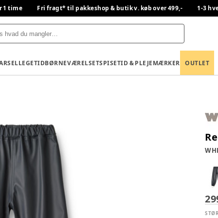
r 1 time
Fri fragt* til pakkeshop & butik v. køb over 499,-
1-3 hv
BARSEL
LEGETID
BØRNEVÆRELSET
SPISETID & PLEJE
MÆRKER
OUTLET
Re
WH
29
STØ