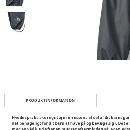
PRODUKTINFORMATION
Hvedes praktiske regntøj er en essentiel del af dit barns gar
det behageligt for dit barn at have på og bevæge sig i. Det 
med en våd klud efter en mudret eftermiddag på legeplads