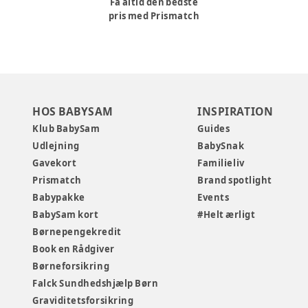
Få altid den bedste
pris med Prismatch
HOS BABYSAM
INSPIRATION
Klub BabySam
Guides
Udlejning
BabySnak
Gavekort
Familieliv
Prismatch
Brand spotlight
Babypakke
Events
BabySam kort
#Helt ærligt
Børnepengekredit
Book en Rådgiver
Børneforsikring
Falck Sundhedshjælp Børn
Graviditetsforsikring