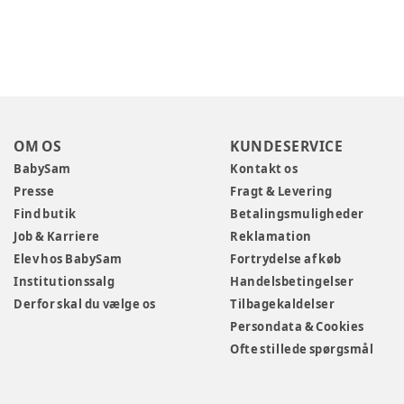
OM OS
KUNDESERVICE
BabySam
Kontakt os
Presse
Fragt & Levering
Find butik
Betalingsmuligheder
Job & Karriere
Reklamation
Elev hos BabySam
Fortrydelse af køb
Institutionssalg
Handelsbetingelser
Derfor skal du vælge os
Tilbagekaldelser
Persondata & Cookies
Ofte stillede spørgsmål