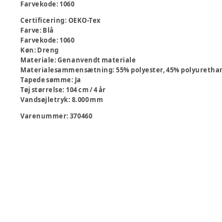
Farvekode: 1060
Certificering
:
OEKO-Tex
Farve
:
Blå
Farvekode
:
1060
Køn
:
Dreng
Materiale
:
Genanvendt materiale
Materialesammensætning
:
55% polyester, 45% polyuretha
Tapede sømme
:
Ja
Tøj størrelse
:
104 cm / 4 år
Vandsøjletryk
:
8.000 mm
Varenummer:
370460