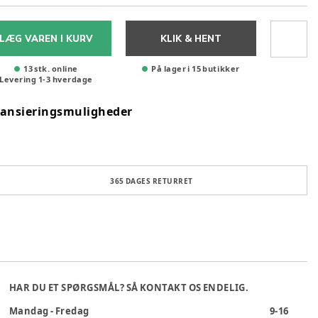
LÆG VAREN I KURV
KLIK & HENT
13 stk. online
På lager i 15 butikker
Levering
1
-
3
hverdage
nansieringsmuligheder
365 DAGES RETURRET
HAR DU ET SPØRGSMÅL? SÅ KONTAKT OS ENDELIG.
Mandag - Fredag
9-16