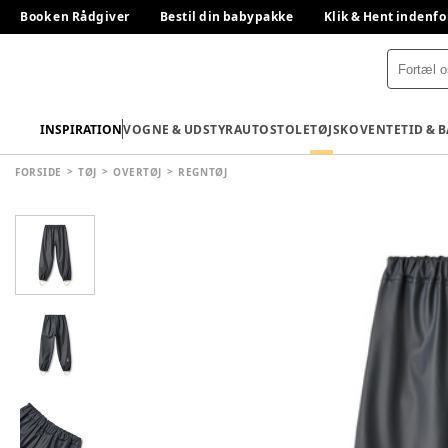
Book en Rådgiver
Bestil din babypakke
Klik & Hent indenfo
INSPIRATION
VOGNE & UDSTYR
AUTOSTOLE
TØJ
SKO
VENTETID & 
FORSIDE
TØJ
OVERTØJ
REGNTØJ