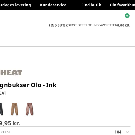
erdages levering
Kundeservice
Find butik
Din favoritbu
0
FIND BUTIK
0,00 KR.
SIDST SETE
LOG IND
FAVORITTER
gnbukser Olo - Ink
EAT
9,95 kr.
104
RRELSE