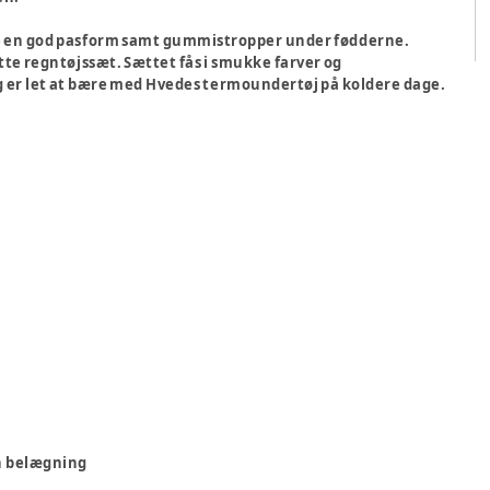
kre en god pasform samt gummistropper under fødderne.
te regntøjssæt. Sættet fås i smukke farver og
g er let at bære med Hvedes termoundertøj på koldere dage.
n belægning