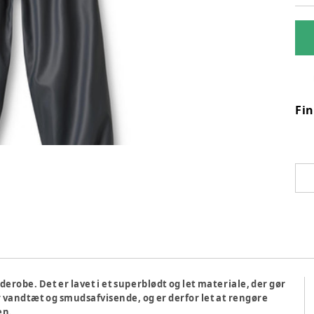
Fi
derobe. Det er lavet i et superblødt og let materiale, der gør
er vandtæt og smudsafvisende, og er derfor let at rengøre
en.