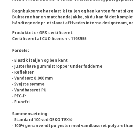
Regnbukserne har elastik i taljen og ben kanten for at si
Bukserne har en matchende jakke, så du kan få det komplet
håndtegnede prints lavet af Hvedes interne designteam, o
Produktet er GRS-certificeret.
Certificeret af CUC-licens nr. 1198955
Fordele:
- Elastik i taljen og ben kant
- Justerbare gummistropper under fødderne
- Reflekser
- Vandtæt: 8.000 mm
- Svejste sømme
- Vandbaseret PU
- PFC-fri
- Fluorfri
Sammensætning:
- Standard 100 ved OEKO-TEX®
- 100% genanvendt polyester med vandbaseret polyuretha