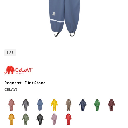
1
/
5
Regnsæt - Flint Stone
CELAVI