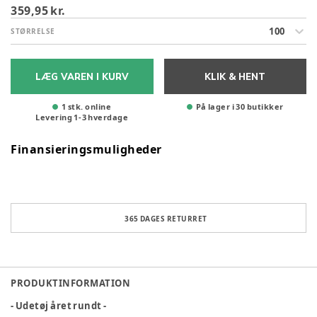
359,95 kr.
100
STØRRELSE
LÆG VAREN I KURV
KLIK & HENT
1 stk. online
På lager i 30 butikker
Levering
1
-
3
hverdage
Finansieringsmuligheder
365 DAGES RETURRET
PRODUKTINFORMATION
- Udetøj året rundt -