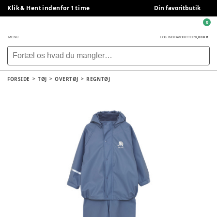
Klik & Hent indenfor 1 time
Din favoritbutik
0
0,00 KR.
MENU
LOG IND
FAVORITTER
FORSIDE
TØJ
OVERTØJ
REGNTØJ