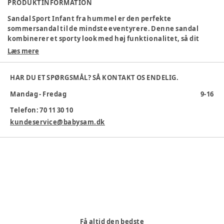
PRODUKTINFORMATION
Sandal Sport Infant fra hummel er den perfekte
sommersandal til de mindste eventyrere. Denne sandal
kombinerer et sporty look med høj funktionalitet, så dit
barn kan lege frit og komfortabelt hele dagen. Den lette og
Læs mere
fleksible ydersål giver god bevægelsesfrihed og støtte, mens
den lukkede tå beskytter små fødder mod stød og skrammer.
HAR DU ET SPØRGSMÅL? SÅ KONTAKT OS ENDELIG.
Sandalen har en praktisk velcrolukning, som gør det nemt
for både børn og voksne at tage sandalen af og på, og sikrer
Mandag - Fredag
9-16
samtidig en god og justerbar pasform. De bløde materialer
og det åndbare design holder fødderne kølige, selv på varme
Telefon: 70 11 30 10
sommerdage. Sandalen er ideel til både leg på legepladsen,
kundeservice@babysam.dk
gåture i naturen og hverdagsbrug, hvor komfort og
slidstyrke er i fokus. Med hummels klassiske vinkler og logo
får sandalen et moderne og genkendeligt udtryk, der passer
til ethvert outfit. Sandal Sport Infant er et sikkert valg til
aktive børn, der har brug for fodtøj, der kan følge med i alle
hverdagens eventyr.
Specifikationer:
Brand: hummel
Let og fleksibel ydersål
Få altid den bedste