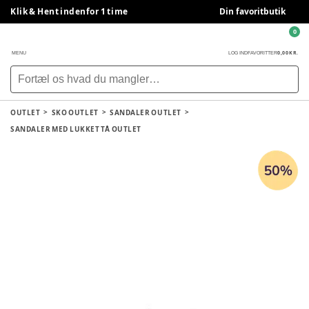
Klik & Hent indenfor 1 time
Din favoritbutik
0
0,00 KR.
MENU
LOG IND
FAVORITTER
OUTLET
SKO OUTLET
SANDALER OUTLET
SANDALER MED LUKKET TÅ OUTLET