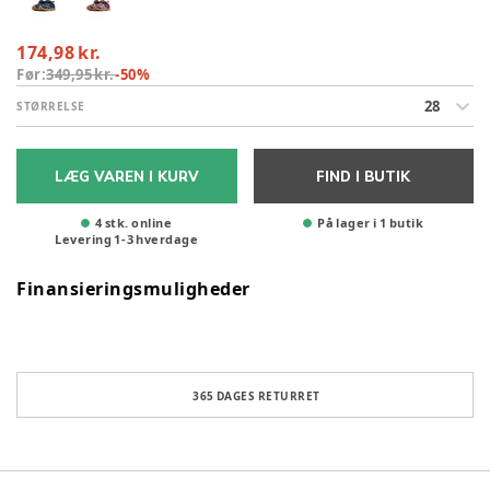
174,98 kr.
Før:
349,95 kr.
-
50
%
28
STØRRELSE
LÆG VAREN I KURV
FIND I BUTIK
4 stk. online
På lager i 1 butik
Levering
1
-
3
hverdage
Finansieringsmuligheder
365 DAGES RETURRET