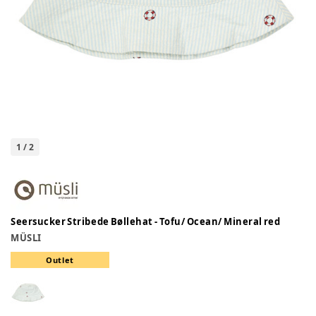
1
/
2
Seersucker Stribede Bøllehat - Tofu/ Ocean/ Mineral red
MÜSLI
Outlet