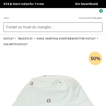
Klik & Hent indenfor 1 time
Din favoritbutik
0
0,00 KR.
MENU
LOG IND
FAVORITTER
OUTLET
TØJ OUTLET
HUER, VANTER & OVERTRÆKSFUTTER OUTLET
SOLHATTE OUTLET