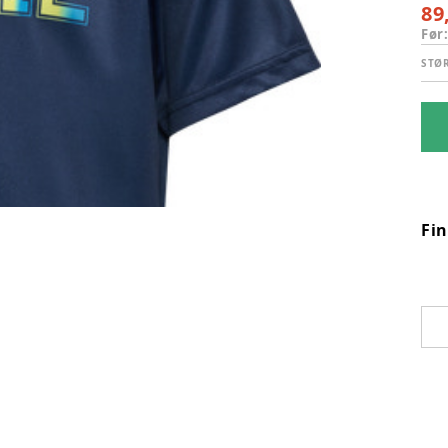
89
Før
STØ
Fi