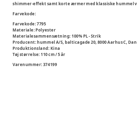
shimmer-effekt samt korte ærmer med klassiske hummel vi
Farvekode:
Farvekode
:
7795
Materiale
:
Polyester
Materialesammensætning
:
100% PL - Strik
Producent
:
hummel A/S, balticagade 20, 8000 Aarhus C,
Produktionsland
:
Kina
Tøj størrelse
:
110 cm / 5 år
Varenummer:
374199