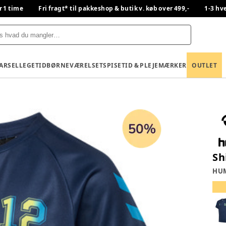
r 1 time
Fri fragt* til pakkeshop & butik v. køb over 499,-
1-3 hv
BARSEL
LEGETID
BØRNEVÆRELSET
SPISETID & PLEJE
MÆRKER
OUTLET
Sh
HU