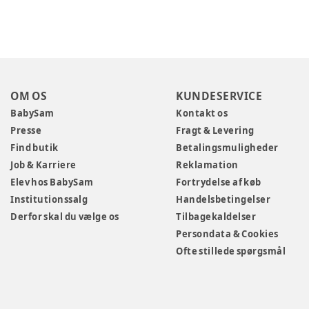
OM OS
KUNDESERVICE
BabySam
Kontakt os
Presse
Fragt & Levering
Find butik
Betalingsmuligheder
Job & Karriere
Reklamation
Elev hos BabySam
Fortrydelse af køb
Institutionssalg
Handelsbetingelser
Derfor skal du vælge os
Tilbagekaldelser
Persondata & Cookies
Ofte stillede spørgsmål