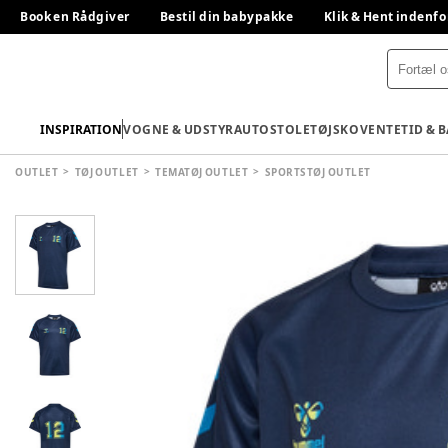
Book en Rådgiver
Bestil din babypakke
Klik & Hent indenfo
INSPIRATION
VOGNE & UDSTYR
AUTOSTOLE
TØJ
SKO
VENTETID & 
OUTLET
TØJ OUTLET
TEMATØJ OUTLET
SPORTSTØJ OUTLET