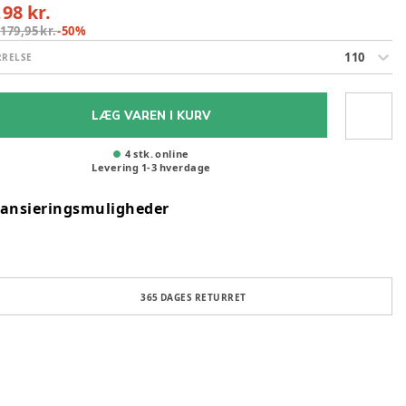
,98 kr.
:
179,95 kr.
-
50
%
110
RRELSE
LÆG VAREN I KURV
4 stk. online
Levering
1
-
3
hverdage
nansieringsmuligheder
365 DAGES RETURRET