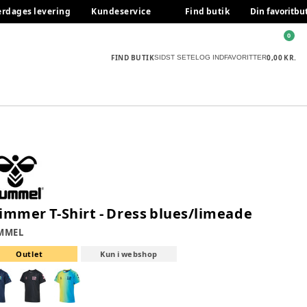
erdages levering
Kundeservice
Find butik
Din favoritbu
0
FIND BUTIK
0,00 KR.
SIDST SETE
LOG IND
FAVORITTER
immer T-Shirt - Dress blues/limeade
MMEL
Outlet
Kun i webshop