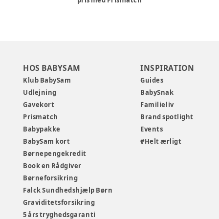
pris med Prismatch
HOS BABYSAM
INSPIRATION
Klub BabySam
Guides
Udlejning
BabySnak
Gavekort
Familieliv
Prismatch
Brand spotlight
Babypakke
Events
BabySam kort
#Helt ærligt
Børnepengekredit
Book en Rådgiver
Børneforsikring
Falck Sundhedshjælp Børn
Graviditetsforsikring
5 års tryghedsgaranti