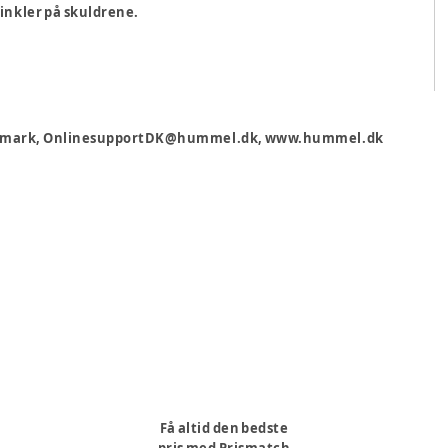
nkler på skuldrene.
 Danmark, OnlinesupportDK@hummel.dk, www.hummel.dk
Få altid den bedste