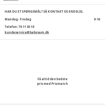
Materiale
:
Silikone
Varenummer:
357603
HAR DU ET SPØRGSMÅL? SÅ KONTAKT OS ENDELIG.
Mandag - Fredag
9-16
Telefon: 70 11 30 10
kundeservice@babysam.dk
Få altid den bedste
pris med Prismatch