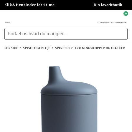
Klik & Hent indenfor 1 time
Din favoritbutik
0
0,00 KR.
MENU
LOG IND
FAVORITTER
FORSIDE
SPISETID & PLEJE
SPISETID
TRÆNINGSKOPPER OG FLASKER