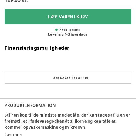
129,95 kr.
LÆG VAREN I KURV
7 stk. online
Levering
1
-
3
hverdage
Finansieringsmuligheder
365 DAGES RETURRET
PRODUKTINFORMATION
Stilren kop til de mindste med et låg, der kan tages af. Den er
fremstillet i fødevaregodkendt silikone og kan tåle at
komme i opvaskemaskine og mikroovn.
Læs mere