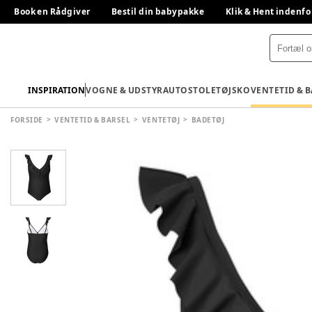
Book en Rådgiver
Bestil din babypakke
Klik & Hent indenfo
INSPIRATION
VOGNE & UDSTYR
AUTOSTOLE
TØJ
SKO
VENTETID & 
FORSIDE
VENTETID & BARSEL
VENTETØJ
BADETØJ