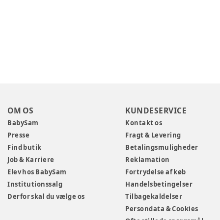
OM OS
KUNDESERVICE
BabySam
Kontakt os
Presse
Fragt & Levering
Find butik
Betalingsmuligheder
Job & Karriere
Reklamation
Elev hos BabySam
Fortrydelse af køb
Institutionssalg
Handelsbetingelser
Derfor skal du vælge os
Tilbagekaldelser
Persondata & Cookies