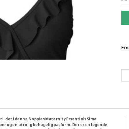
Fi
r til det i denne Noppies Maternity Essentials Sima
er og en utrolig behagelig pasform. Der er en legende