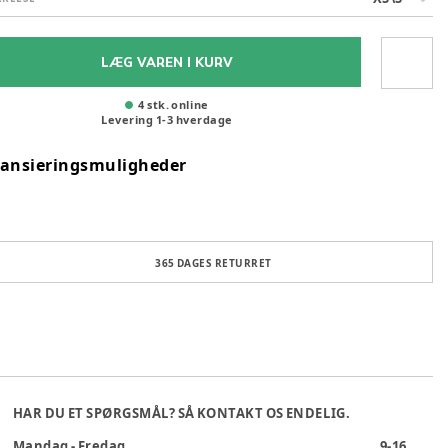
LÆG VAREN I KURV
4 stk. online
Levering
1
-
3
hverdage
nansieringsmuligheder
365 DAGES RETURRET
HAR DU ET SPØRGSMÅL? SÅ KONTAKT OS ENDELIG.
Mandag - Fredag
9-16