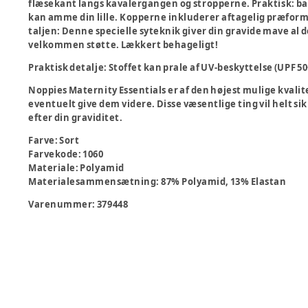
flæsekant langs kavalergangen og stropperne. Praktisk: b
kan amme din lille. Kopperne inkluderer aftagelig præform
taljen: Denne specielle syteknik giver din gravide mave al de
velkommen støtte. Lækkert behageligt!
Praktisk detalje: Stoffet kan prale af UV-beskyttelse (UPF 
Noppies Maternity Essentials er af den højest mulige kvalit
eventuelt give dem videre. Disse væsentlige ting vil helt si
efter din graviditet.
Farve
:
Sort
Farvekode
:
1060
Materiale
:
Polyamid
Materialesammensætning
:
87% Polyamid, 13% Elastan
Varenummer:
379448