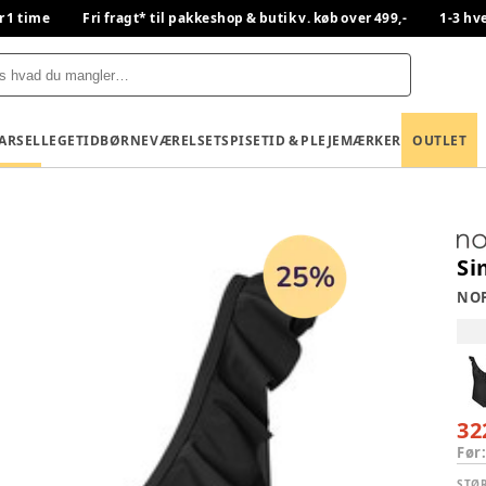
r 1 time
Fri fragt* til pakkeshop & butik v. køb over 499,-
1-3 hv
BARSEL
LEGETID
BØRNEVÆRELSET
SPISETID & PLEJE
MÆRKER
OUTLET
Si
NOP
32
Før
STØ