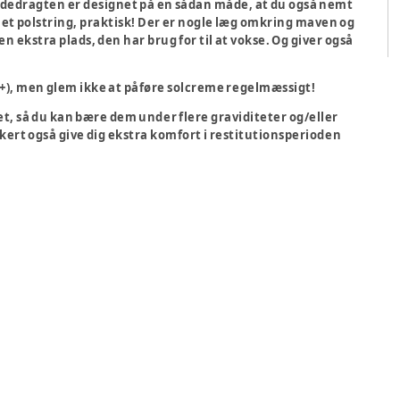
adedragten er designet på en sådan måde, at du også nemt
et polstring, praktisk! Der er nogle læg omkring maven og
n ekstra plads, den har brug for til at vokse. Og giver også
50+), men glem ikke at påføre solcreme regelmæssigt!
et, så du kan bære dem under flere graviditeter og/eller
kkert også give dig ekstra komfort i restitutionsperioden