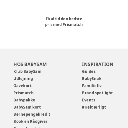
Få altid den bedste
pris med Prismatch
HOS BABYSAM
INSPIRATION
Klub BabySam
Guides
Udlejning
BabySnak
Gavekort
Familieliv
Prismatch
Brand spotlight
Babypakke
Events
BabySam kort
#Helt ærligt
Børnepengekredit
Book en Rådgiver