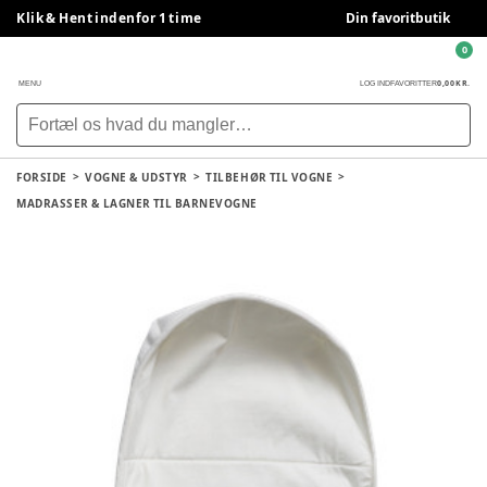
Klik & Hent indenfor 1 time
Din favoritbutik
0
0,00 KR.
MENU
LOG IND
FAVORITTER
FORSIDE
VOGNE & UDSTYR
TILBEHØR TIL VOGNE
MADRASSER & LAGNER TIL BARNEVOGNE