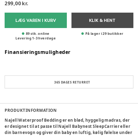
299,00 kr.
LÆG VAREN I KURV
KLIK & HENT
89 stk. online
På lager i 29 butikker
Levering
1
-
3
hverdage
Finansieringsmuligheder
365 DAGES RETURRET
PRODUKTINFORMATION
Najell Waterproof Bedding er en blød, hyggelig madras, der
er designet til at passe til Najell Babynest SleepCarrier eller
din barnevogn og giver din baby en luftig, kølig følelse under