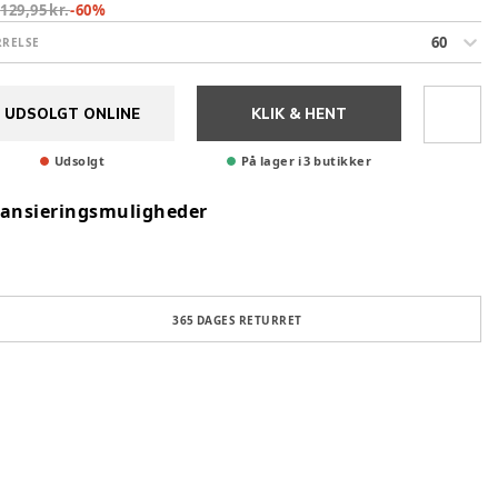
:
129,95 kr.
-
60
%
60
RRELSE
UDSOLGT ONLINE
KLIK & HENT
Udsolgt
På lager i 3 butikker
nansieringsmuligheder
365 DAGES RETURRET