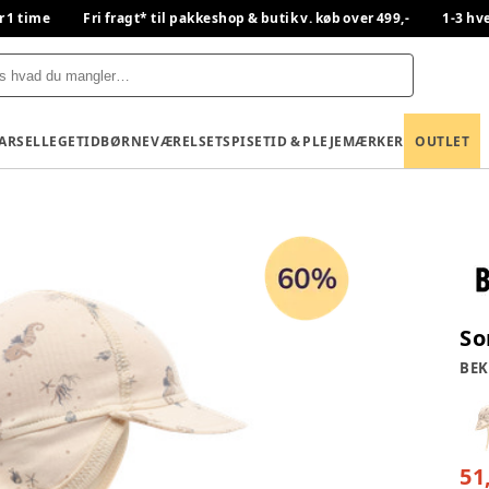
r 1 time
Fri fragt* til pakkeshop & butik v. køb over 499,-
1-3 hv
BARSEL
LEGETID
BØRNEVÆRELSET
SPISETID & PLEJE
MÆRKER
OUTLET
So
BEK
51