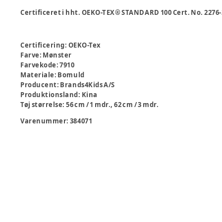
Certificeret i hht. OEKO-TEX® STANDARD 100 Cert. No. 2276-
Certificering
:
OEKO-Tex
Farve
:
Mønster
Farvekode
:
7910
Materiale
:
Bomuld
Producent
:
Brands4Kids A/S
Produktionsland
:
Kina
Tøj størrelse
:
56 cm / 1 mdr., 62 cm / 3 mdr.
Varenummer:
384071