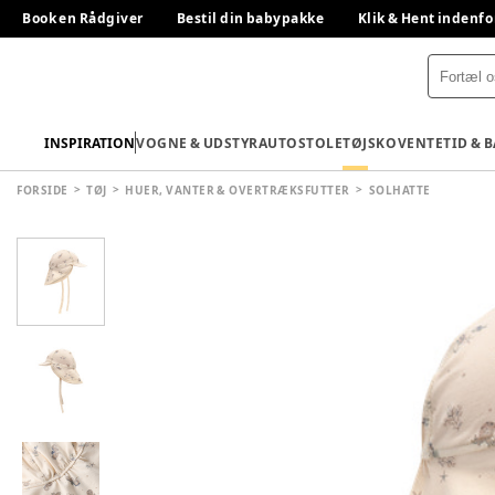
Book en Rådgiver
Bestil din babypakke
Klik & Hent indenfo
INSPIRATION
VOGNE & UDSTYR
AUTOSTOLE
TØJ
SKO
VENTETID & 
FORSIDE
TØJ
HUER, VANTER & OVERTRÆKSFUTTER
SOLHATTE