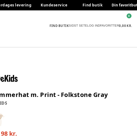
erdages levering
Kundeservice
Find butik
Din favoritbu
0
FIND BUTIK
0,00 KR.
SIDST SETE
LOG IND
FAVORITTER
mmerhat m. Print - Folkstone Gray
IDS
,98 kr.