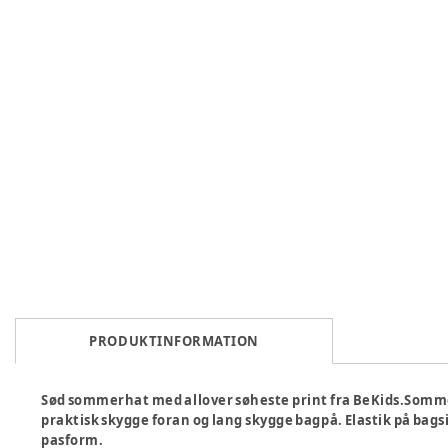
PRODUKTINFORMATION
Sød sommerhat med allover søheste print fra BeKids.Somme
praktisk skygge foran og lang skygge bagpå. Elastik på bag
pasform.