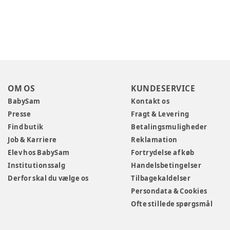
OM OS
KUNDESERVICE
BabySam
Kontakt os
Presse
Fragt & Levering
Find butik
Betalingsmuligheder
Job & Karriere
Reklamation
Elev hos BabySam
Fortrydelse af køb
Institutionssalg
Handelsbetingelser
Derfor skal du vælge os
Tilbagekaldelser
Persondata & Cookies
Ofte stillede spørgsmål