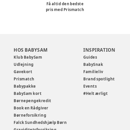
Få altid den bedste
pris med Prismatch
HOS BABYSAM
INSPIRATION
Klub BabySam
Guides
Udlejning
BabySnak
Gavekort
Familieliv
Prismatch
Brand spotlight
Babypakke
Events
BabySam kort
#Helt ærligt
Børnepengekredit
Book en Rådgiver
Børneforsikring
Falck Sundhedshjælp Børn
Graviditetsforsikring