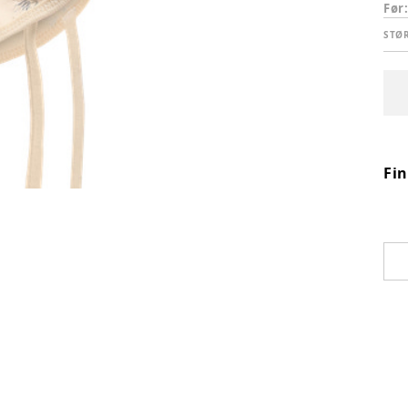
Før
STØ
Fi