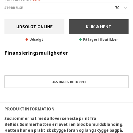
70
STØRRELSE
UDSOLGT ONLINE
KLIK & HENT
Udsolgt
På lager i 8 butikker
Finansieringsmuligheder
365 DAGES RETURRET
PRODUKTINFORMATION
Sød sommerhat med allover søheste print fra
BeKids.Sommerhatten er lavet i en blød bomuldsblanding.
Hatten har en praktisk skygge foran og lang skygge bagpå.