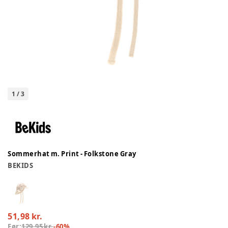
1
/
3
Sommerhat m. Print - Folkstone Gray
BEKIDS
51,98 kr.
Før:
129,95 kr.
-
60
%