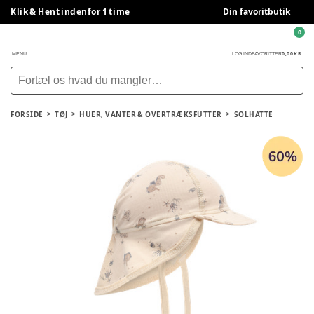
Klik & Hent indenfor 1 time
Din favoritbutik
0
0,00 KR.
MENU
LOG IND
FAVORITTER
FORSIDE
TØJ
HUER, VANTER & OVERTRÆKSFUTTER
SOLHATTE