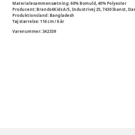
Materialesammensætning
:
60% Bomuld, 40% Polyester
Producent
:
Brands4Kids A/S, Industrivej 25, 7430 Ikanst,
Produktionsland
:
Bangladesh
Tøj størrelse
:
116 cm / 6 år
Varenummer:
342339