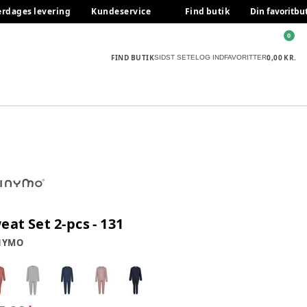
erdages levering
Kundeservice
Find butik
Din favoritbu
0
FIND BUTIK
0,00 KR.
SIDST SETE
LOG IND
FAVORITTER
eat Set 2-pcs - 131
NYMO