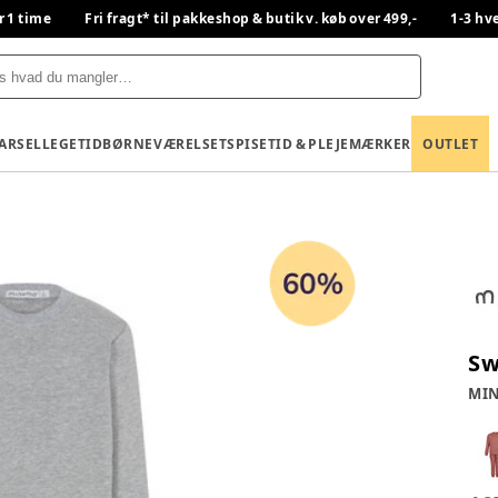
r 1 time
Fri fragt* til pakkeshop & butik v. køb over 499,-
1-3 hv
BARSEL
LEGETID
BØRNEVÆRELSET
SPISETID & PLEJE
MÆRKER
OUTLET
Sw
MI