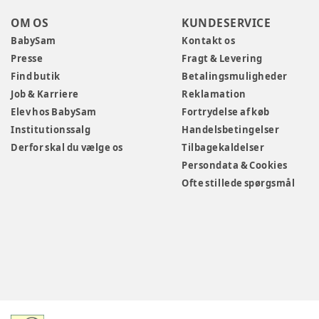
OM OS
KUNDESERVICE
BabySam
Kontakt os
Presse
Fragt & Levering
Find butik
Betalingsmuligheder
Job & Karriere
Reklamation
Elev hos BabySam
Fortrydelse af køb
Institutionssalg
Handelsbetingelser
Derfor skal du vælge os
Tilbagekaldelser
Persondata & Cookies
Ofte stillede spørgsmål