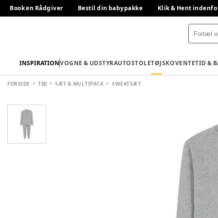
Book en Rådgiver
Bestil din babypakke
Klik & Hent indenfo
INSPIRATION
VOGNE & UDSTYR
AUTOSTOLE
TØJ
SKO
VENTETID & 
FORSIDE
TØJ
SÆT & MULTIPACK
SWEATSÆT