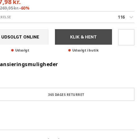
7,98 kr.
:
269,95 kr.
-
60
%
116
RRELSE
UDSOLGT ONLINE
KLIK & HENT
Udsolgt
Udsolgt i butik
nansieringsmuligheder
365 DAGES RETURRET