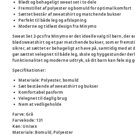
Blødt og behageligt sweat set i to dele
Fremstillet af polyester og bomuld for optimal komfort
Sættet består af sweatshirt og matchende bukser
Perfekt til både leg og afslapning
Moderne og tidløst design fra Minymo
Sweat Set 2-pcs fra Minymo er det ideelle valg til børn, der 
blød sweatshirt og et par matchende bukser, som er fremsti
sikrer, at sættet er behageligt at have på, samtidig med at 
gør sættet velegnet til både leg, skole og hyggestunder d
funktionalitet og moderne udtryk, så dit barn kan føle sig g
Specifikationer:
Materiale: Polyester, bomuld
Sæt bestående af sweatshirt og bukser
Komfortabel pasform
Velegnet til daglig brug
Nem at vedligeholde
Farve
:
Grå
Farvekode
:
131
Køn
:
Unisex
Materiale
:
Bomuld, Polyester