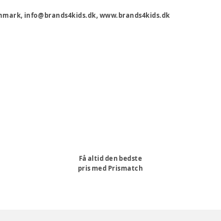
 Danmark, info@brands4kids.dk, www.brands4kids.dk
Få altid den bedste
pris med Prismatch