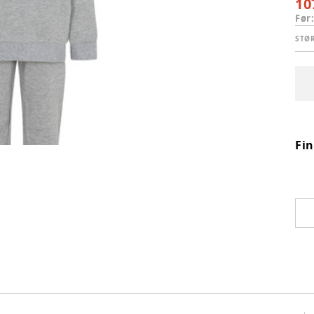
10
Før
STØ
Fi