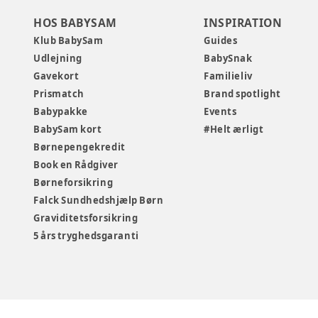
HOS BABYSAM
INSPIRATION
Klub BabySam
Guides
Udlejning
BabySnak
Gavekort
Familieliv
Prismatch
Brand spotlight
Babypakke
Events
BabySam kort
#Helt ærligt
Børnepengekredit
Book en Rådgiver
Børneforsikring
Falck Sundhedshjælp Børn
Graviditetsforsikring
5 års tryghedsgaranti