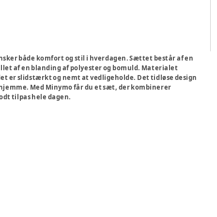
ønsker både komfort og stil i hverdagen. Sættet består af en
llet af en blanding af polyester og bomuld. Materialet
det er slidstærkt og nemt at vedligeholde. Det tidløse design
erhjemme. Med Minymo får du et sæt, der kombinerer
odt tilpas hele dagen.