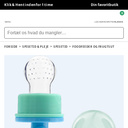
Klik & Hent indenfor 1 time
Din favoritbutik
0
0,00 KR.
MENU
LOG IND
FAVORITTER
FORSIDE
SPISETID & PLEJE
SPISETID
FOODFEEDER OG FRUGTSUT