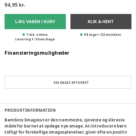
94,95 kr.
LÆG VAREN I KURV
KLIK & HENT
7 stk. online
På lager i 32 butikker
Levering
1
-
3
hverdage
Finansieringsmuligheder
365 DAGES RETURRET
PRODUKTINFORMATION
Bambino Smagssut er den nemmeste, sjoveste og sikreste
måde for barnet at opdage nye smage. At introducere børn
tidligt for forskellige smagsoplevelser, giver ofte en positiv