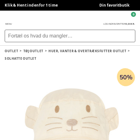
Klik & Hent indenfor 1 time
Din favoritbutik
0
0,00 KR.
MENU
LOG IND
FAVORITTER
OUTLET
TØJ OUTLET
HUER, VANTER & OVERTRÆKSFUTTER OUTLET
SOLHATTE OUTLET