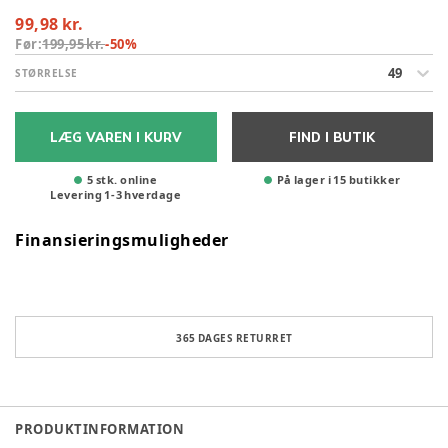
99,98 kr.
Før:
199,95 kr.
-
50
%
49
STØRRELSE
LÆG VAREN I KURV
FIND I BUTIK
5 stk. online
På lager i 15 butikker
Levering
1
-
3
hverdage
Finansieringsmuligheder
365 DAGES RETURRET
PRODUKTINFORMATION