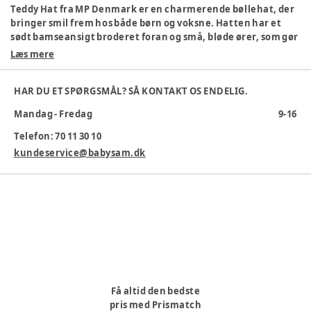
Teddy Hat fra MP Denmark er en charmerende bøllehat, der
bringer smil frem hos både børn og voksne. Hatten har et
sødt bamseansigt broderet foran og små, bløde ører, som gør
den ekstra sjov for de mindste. Den lette og bløde kvalitet
Læs mere
sikrer, at hatten sidder behageligt på hovedet og beskytter
mod solens stråler på varme dage. Teddy Hat er ideel til både
HAR DU ET SPØRGSMÅL? SÅ KONTAKT OS ENDELIG.
legepladsen, stranden og gåturen, hvor den kombinerer
funktionalitet med et nuttet udtryk. En skøn accessory, der
Mandag - Fredag
9-16
hurtigt bliver en favorit i garderoben.
Telefon: 70 11 30 10
Specifikationer:
kundeservice@babysam.dk
Model: Teddy Hat
Brand: MP Denmark
Farve: Lys beige
Broderet ansigt og påsyede ører
Let og komfortabel pasform
Velegnet til solrige dage
Farve
:
Hvid
Farvekode
:
1403
Køn
:
Unisex
Få altid den bedste
Materiale
:
Bomuld
pris med Prismatch