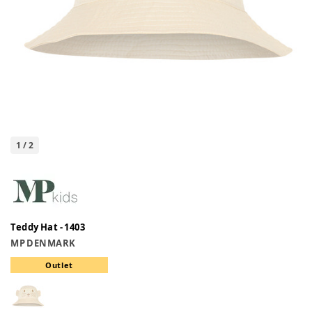
1
/
2
Teddy Hat - 1403
MP DENMARK
Outlet