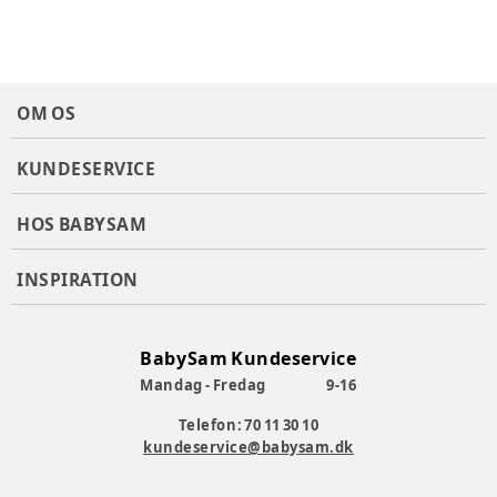
Materialesammensætning
:
100% Bomuld
Producent
:
MP Denmark A/S, Bytoften 68, 7400 Herning,
Danmark, www.mpdenmark.dk, mail@mpdenmark.com
Produktionsland
:
Kina
Tøj størrelse
:
86 cm / 18 mdr., 80 cm / 12 mdr., 92 cm / 24 mdr.
OM OS
Varenummer:
374570
KUNDESERVICE
HOS BABYSAM
INSPIRATION
BabySam Kundeservice
Mandag - Fredag
9-16
Telefon: 70 11 30 10
kundeservice@babysam.dk