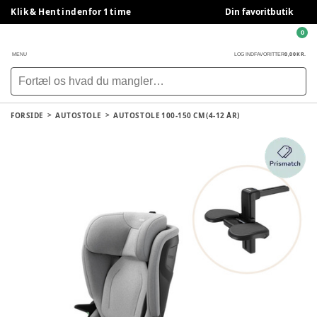
Klik & Hent indenfor 1 time
Din favoritbutik
0
0,00 KR.
MENU
LOG IND
FAVORITTER
FORSIDE
AUTOSTOLE
AUTOSTOLE 100-150 CM (4-12 ÅR)