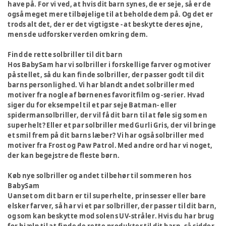
have på. For vi ved, at hvis dit barn synes, de er seje, så er de
også meget mere tilbøjelige til at beholde dem på. Og det er
trods alt det, der er det vigtigste - at beskytte deres øjne,
mens de udforsker verden omkring dem.
Find de rette solbriller til dit barn
Hos BabySam har vi solbriller i forskellige farver og motiver
på stellet, så du kan finde solbriller, der passer godt til dit
barns personlighed. Vi har blandt andet solbriller med
motiver fra nogle af børnenes favoritfilm og -serier. Hvad
siger du for eksempel til et par seje Batman- eller
spidermansolbriller, der vil få dit barn til at føle sig som en
superhelt? Eller et par solbriller med Gurli Gris, der vil bringe
et smil frem på dit barns læber? Vi har også solbriller med
motiver fra Frost og Paw Patrol. Med andre ord har vi noget,
der kan begejstre de fleste børn.
Køb nye solbriller og andet tilbehør til sommeren hos
BabySam
Uanset om dit barn er til superhelte, prinsesser eller bare
elsker farver, så har vi et par solbriller, der passer til dit barn,
og som kan beskytte mod solens UV-stråler. Hvis du har brug