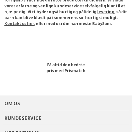
for hjælp til at finde de rette produkter til dit barn, så sidder
vores erfarne og venlige kundeservice selvfølgelig klar til at
hjælpe dig. Vi tilbyder også hurtig og pålidelig
levering
, så dit
barn kan blive klædt på i sommerens sol hurtigst muligt.
Kontakt os her
, eller mød os i din nærmeste BabySam.
Få altid den bedste
pris med Prismatch
OM OS
KUNDESERVICE