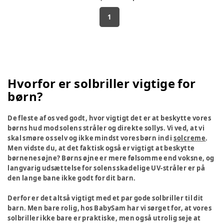
1
Hvorfor er solbriller vigtige for
børn?
De fleste af os ved godt, hvor vigtigt det er at beskytte vores
børns hud mod solens stråler og direkte sollys. Vi ved, at vi
skal smøre os selv og ikke mindst vores børn ind i
solcreme
.
Men vidste du, at det faktisk også er vigtigt at beskytte
børnenes øjne? Børns øjne er mere følsomme end voksne, og
langvarig udsættelse for solens skadelige UV-stråler er på
den lange bane ikke godt for dit barn.
Derfor er det altså vigtigt med et par gode solbriller til dit
barn. Men bare rolig, hos BabySam har vi sørget for, at vores
solbriller ikke bare er praktiske, men også utrolig seje at