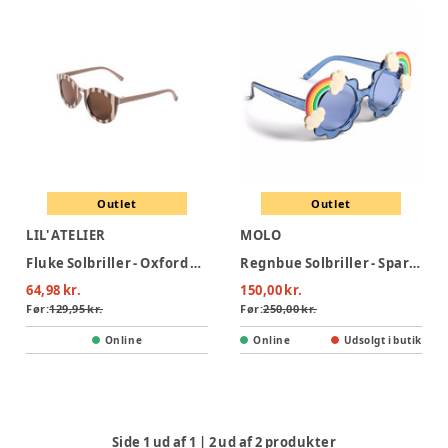
Outlet
Outlet
LIL' ATELIER
MOLO
Fluke Solbriller - Oxford Tan
Regnbue Solbriller - Sparkling Sea
64,98 kr.
150,00 kr.
Før:
129,95 kr.
Før:
250,00 kr.
Online
Online
Udsolgt i butik
Side
1
ud af
1
|
2
ud af
2
produkter