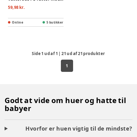
59,98 kr.
Online
5 butikker
Side
1
ud af
1
|
21
ud af
21
produkter
1
Godt at vide om huer og hatte til
babyer
Hvorfor er huen vigtig til de mindste?