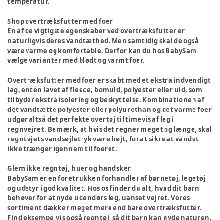
temperatur.
Shop overtræksfutter med foer
En af de vigtigste egenskaber ved overtræksfutter er
naturligvis deres vandtæthed. Men samtidig skal de også
være varme og komfortable. Derfor kan du hos BabySam
vælge varianter med blødt og varmt foer.
Overtræksfutter med foer er skabt med et ekstra indvendigt
lag, enten lavet af fleece, bomuld, polyester eller uld, som
tilbyder ekstra isolering og beskyttelse. Kombinationen af
det vandtætte polyester eller polyurethan og det varme foer
udgør altså det perfekte overtøj til timevis af leg i
regnvejret. Bemærk, at hvis det regner meget og længe, skal
regntøjets vandsøjletryk være højt, for at sikre at vandet
ikke trænger igennem til foeret.
Glem ikke regntøj, huer og handsker
BabySam er en foretrukken forhandler af børnetøj, legetøj
og udstyr i god kvalitet. Hos os finder du alt, hvad dit barn
behøver for at nyde udendørs leg, uanset vejret. Vores
sortiment dækker meget mere end bare overtræksfutter.
Find eksempelvis også
regntøj
, så dit barn kan nyde naturen,