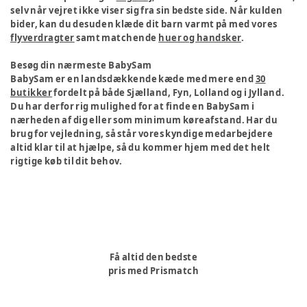
selv når vejret ikke viser sig fra sin bedste side. Når kulden
bider, kan du desuden klæde dit barn varmt på med vores
flyverdragter
samt matchende
huer og handsker
.
Besøg din nærmeste BabySam
BabySam er en landsdækkende kæde med mere end
30
butikker
fordelt på både Sjælland, Fyn, Lolland og i Jylland.
Du har derfor rig mulighed for at finde en BabySam i
nærheden af dig eller som minimum køreafstand. Har du
brug for vejledning, så står vores kyndige medarbejdere
altid klar til at hjælpe, så du kommer hjem med det helt
rigtige køb til dit behov.
Få altid den bedste
pris med Prismatch