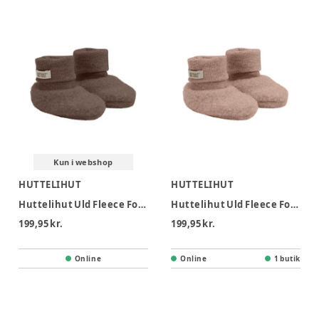
Kun i webshop
HUTTELIHUT
HUTTELIHUT
Huttelihut Uld Fleece Footies - Brown melange
Huttelihut Uld Fleece Footies - Mahogany rose
199,95 kr.
199,95 kr.
Online
Online
1 butik