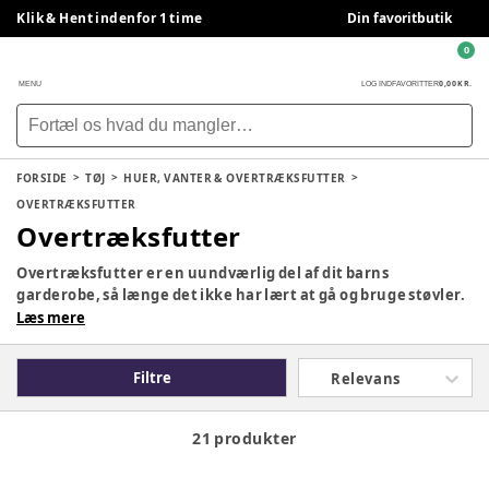
Klik & Hent indenfor 1 time
Din favoritbutik
0
0,00 KR.
MENU
LOG IND
FAVORITTER
FORSIDE
TØJ
HUER, VANTER & OVERTRÆKSFUTTER
OVERTRÆKSFUTTER
Overtræksfutter
Overtræksfutter er en uundværlig del af dit barns
garderobe, så længe det ikke har lært at gå og bruge støvler.
Overtræksfutter er fleksible, varme og vandtætte, så dit
Læs mere
barn uden problemer kan kravle rundt udenfor på
regnvejrsfulde og kølige dage uden at få kolde og våde
Filtre
Relevans
fødder. Se vores udvalg af overtræksfutter her på siden.
21 produkter