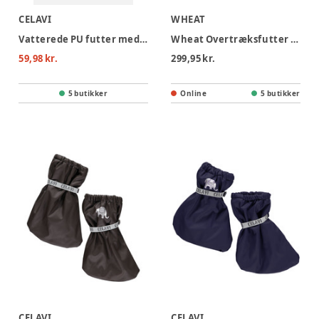
CELAVI
WHEAT
Vatterede PU futter med foer - lyserød
Wheat Overtræksfutter - Rose Powder
59,98 kr.
299,95 kr.
5 butikker
Online
5 butikker
CELAVI
CELAVI