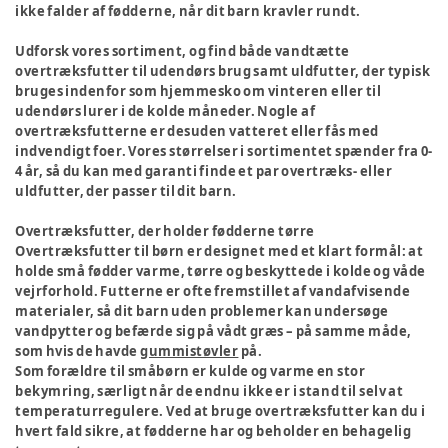
ikke falder af fødderne, når dit barn kravler rundt.
Udforsk vores sortiment, og find både vandtætte
overtræksfutter til udendørs brug samt uldfutter, der typisk
bruges indenfor som hjemmesko om vinteren eller til
udendørs lurer i de kolde måneder. Nogle af
overtræksfutterne er desuden vatteret eller fås med
indvendigt foer. Vores størrelser i sortimentet spænder fra 0-
4 år, så du kan med garanti finde et par overtræks- eller
uldfutter, der passer til dit barn.
Overtræksfutter, der holder fødderne tørre
Overtræksfutter til børn er designet med et klart formål: at
holde små fødder varme, tørre og beskyttede i kolde og våde
vejrforhold. Futterne er ofte fremstillet af vandafvisende
materialer, så dit barn uden problemer kan undersøge
vandpytter og befærde sig på vådt græs – på samme måde,
som hvis de havde
gummistøvler
på.
Som forældre til småbørn er kulde og varme en stor
bekymring, særligt når de endnu ikke er i stand til selv at
temperaturregulere. Ved at bruge overtræksfutter kan du i
hvert fald sikre, at fødderne har og beholder en behagelig