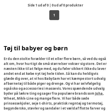
Side
1
ud af
0
|
0
ud af
0
produkter
1
Tøj til babyer og børn
Er du den stolte forælder til et eller flere børn, så ved du også
alt om, hvor hurtigt de små størrelser vokser sig store. Det er
næsten ikke til at følge med, og du føler sikkert ikke du laver
andet end at købe nyt tøj hele tiden. Så kan du heldigvis
glæde dig over, at vi hos BabySam har et kæmpe stort udvalg
af børnetøj til både piger og drenge. Og vi har selvfølgelig
også sko og accessories i massevis. Vores spændende udvalg
byder på lækre ting og sager fra populære brands som
Joha
,
Wheat, Mikk-Line og mange flere. Vi har både søde
prinsessekjoler, seje t-shirts, praktisk regntøj og termotøj,
begyndersko, støvler og sandaler i et væld af flotte farver og