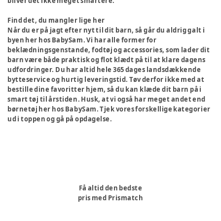
bliver det ikke meget smartere.
Find det, du mangler lige her
Når du er på jagt efter nyt til dit barn, så går du aldrig galt i
byen her hos BabySam. Vi har alle former for
beklædningsgenstande, fodtøj og accessories, som lader dit
barn være både praktisk og flot klædt på til at klare dagens
udfordringer. Du har altid hele 365 dages landsdækkende
bytteservice og hurtig leveringstid. Tøv derfor ikke med at
bestille dine favoritter hjem, så du kan klæde dit barn på i
smart tøj til årstiden. Husk, at vi også har meget andet end
børnetøj her hos BabySam. Tjek vores forskellige kategorier
ud i toppen og gå på opdagelse.
Få altid den bedste
pris med Prismatch