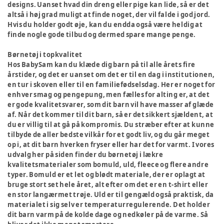
designs. Uanset hvad din dreng eller pige kan lide, så er det
altså i høj grad muligt at finde noget, der vil falde i god jord.
Hvis du holder godt øje, kan du endda også være heldig at
finde nogle gode tilbud og dermed spare mange penge.
Børnetøj i topkvalitet
Hos BabySam kan du klæde dig barn på til alle årets fire
årstider, og det er uanset om det er til en dag i institutionen,
en tur i skoven eller til en familiefødselsdag. Her er noget for
enhver smag og pengepung, men fælles for alting er, at det
er gode kvalitetsvarer, som dit barn vil have masser af glæde
af. Når det kommer til dit barn, så er det sikkert sjældent, at
du er villig til at gå på kompromis. Du stræber efter at kunne
tilbyde de aller bedste vilkår for et godt liv, og du går meget
op i, at dit barn hverken fryser eller har det for varmt. I vores
udvalg her på siden finder du børnetøj i lækre
kvalitetsmaterialer som bomuld, uld, fleece og flere andre
typer. Bomuld er et let og blødt materiale, der er oplagt at
bruge stort set hele året, alt efter om det er en t-shirt eller
en stor langærmet trøje. Uld er til gengæld også praktisk, da
materialet i sig selv er temperaturregulerende. Det holder
dit barn varm på de kolde dage og nedkøler på de varme. Så