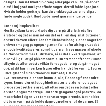
designs. Uanset hvad din dreng eller pige kan lide, så er det
altså i høj grad muligt at finde noget, der vil falde i god jord.
Hvis du holder godt øje, kan du endda også være heldig at
finde nogle gode tilbud og dermed spare mange penge.
Børnetøj i topkvalitet
Hos BabySam kan du klæde dig barn på til alle årets fire
årstider, og det er uanset om det er til en dag i institutionen,
en tur i skoven eller til en familiefødselsdag. Her er noget for
enhver smag og pengepung, men fælles for alting er, at det
er gode kvalitetsvarer, som dit barn vil have masser af glæde
af. Når det kommer til dit barn, så er det sikkert sjældent, at
du er villig til at gå på kompromis. Du stræber efter at kunne
tilbyde de aller bedste vilkår for et godt liv, og du går meget
op i, at dit barn hverken fryser eller har det for varmt. I vores
udvalg her på siden finder du børnetøj i lækre
kvalitetsmaterialer som bomuld, uld, fleece og flere andre
typer. Bomuld er et let og blødt materiale, der er oplagt at
bruge stort set hele året, alt efter om det er en t-shirt eller
en stor langærmet trøje. Uld er til gengæld også praktisk, da
materialet i sig selv er temperaturregulerende. Det holder
dit barn varm på de kolde dage og nedkøler på de varme. Så