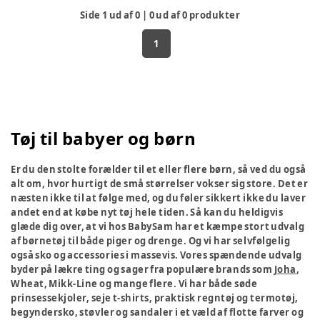
Side
1
ud af
0
|
0
ud af
0
produkter
1
Tøj til babyer og børn
Er du den stolte forælder til et eller flere børn, så ved du også
alt om, hvor hurtigt de små størrelser vokser sig store. Det er
næsten ikke til at følge med, og du føler sikkert ikke du laver
andet end at købe nyt tøj hele tiden. Så kan du heldigvis
glæde dig over, at vi hos BabySam har et kæmpe stort udvalg
af børnetøj til både piger og drenge. Og vi har selvfølgelig
også sko og accessories i massevis. Vores spændende udvalg
byder på lækre ting og sager fra populære brands som
Joha
,
Wheat, Mikk-Line og mange flere. Vi har både søde
prinsessekjoler, seje t-shirts, praktisk regntøj og termotøj,
begyndersko, støvler og sandaler i et væld af flotte farver og