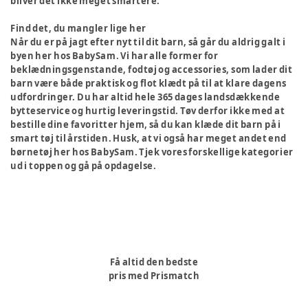
bliver det ikke meget smartere.
Find det, du mangler lige her
Når du er på jagt efter nyt til dit barn, så går du aldrig galt i
byen her hos BabySam. Vi har alle former for
beklædningsgenstande, fodtøj og accessories, som lader dit
barn være både praktisk og flot klædt på til at klare dagens
udfordringer. Du har altid hele 365 dages landsdækkende
bytteservice og hurtig leveringstid. Tøv derfor ikke med at
bestille dine favoritter hjem, så du kan klæde dit barn på i
smart tøj til årstiden. Husk, at vi også har meget andet end
børnetøj her hos BabySam. Tjek vores forskellige kategorier
ud i toppen og gå på opdagelse.
Få altid den bedste
pris med Prismatch