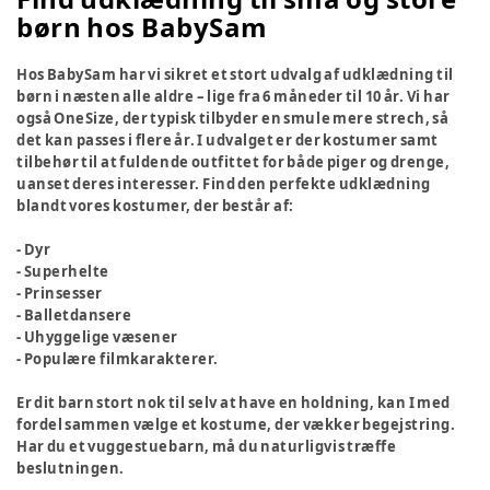
børn hos BabySam
Hos BabySam har vi sikret et stort udvalg af udklædning til
børn i næsten alle aldre – lige fra 6 måneder til 10 år. Vi har
også OneSize, der typisk tilbyder en smule mere strech, så
det kan passes i flere år. I udvalget er der kostumer samt
tilbehør til at fuldende outfittet for både piger og drenge,
uanset deres interesser. Find den perfekte udklædning
blandt vores kostumer, der består af:
- Dyr
- Superhelte
- Prinsesser
- Balletdansere
- Uhyggelige væsener
- Populære filmkarakterer.
Er dit barn stort nok til selv at have en holdning, kan I med
fordel sammen vælge et kostume, der vækker begejstring.
Har du et vuggestuebarn, må du naturligvis træffe
beslutningen.