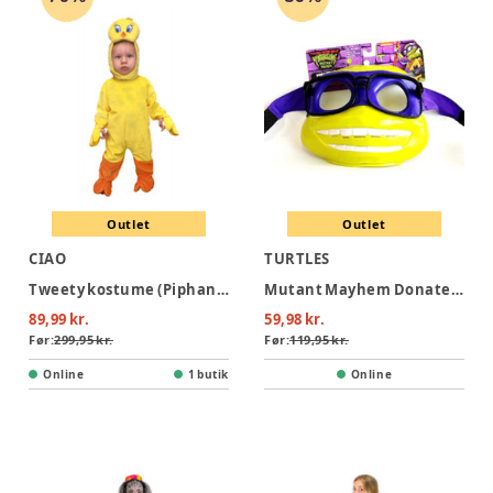
Outlet
Outlet
CIAO
TURTLES
Tweety kostume (Piphans) - GUL
Mutant Mayhem Donatello Mask
89,99 kr.
59,98 kr.
Før:
299,95 kr.
Før:
119,95 kr.
Online
1 butik
Online