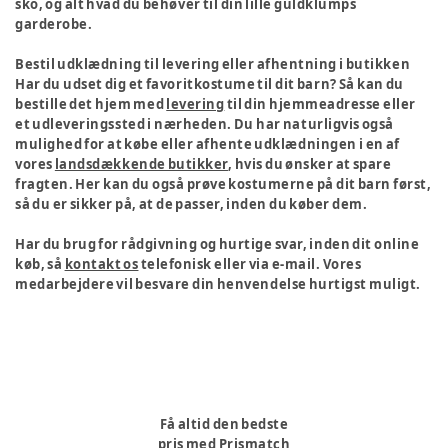
sko, og alt hvad du behøver til din lille guldklumps
garderobe.
Bestil udklædning til levering eller afhentning i butikken
Har du udset dig et favoritkostume til dit barn? Så kan du
bestille det hjem med
levering
til din hjemmeadresse eller
et udleveringssted i nærheden. Du har naturligvis også
mulighed for at købe eller afhente udklædningen i en af
vores
landsdækkende butikker
, hvis du ønsker at spare
fragten. Her kan du også prøve kostumerne på dit barn først,
så du er sikker på, at de passer, inden du køber dem.
Har du brug for rådgivning og hurtige svar, inden dit online
køb, så
kontakt os
telefonisk eller via e-mail. Vores
medarbejdere vil besvare din henvendelse hurtigst muligt.
Få altid den bedste
pris med Prismatch