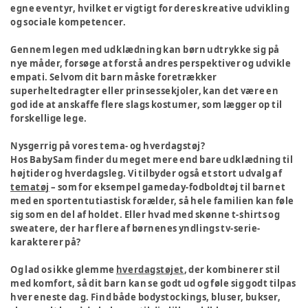
egne eventyr, hvilket er vigtigt for deres kreative udvikling
og sociale kompetencer.
Gennem legen med udklædning kan børn udtrykke sig på
nye måder, forsøge at forstå andres perspektiver og udvikle
empati. Selvom dit barn måske foretrækker
superheltedragter eller prinsessekjoler, kan det være en
god ide at anskaffe flere slags kostumer, som lægger op til
forskellige lege.
Nysgerrig på vores tema- og hverdagstøj?
Hos BabySam finder du meget mere end bare udklædning til
højtider og hverdagsleg. Vi tilbyder også et stort udvalg af
tematøj
– som for eksempel gameday-fodboldtøj til barnet
med en sportentutiastisk forælder, så hele familien kan føle
sig som en del af holdet. Eller hvad med skønne t-shirts og
sweatere, der har flere af børnenes yndlings tv-serie-
karakterer på?
Og lad os ikke glemme
hverdagstøjet
, der kombinerer stil
med komfort, så dit barn kan se godt ud og føle sig godt tilpas
hver eneste dag. Find både bodystockings, bluser, bukser,