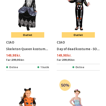
Outlet
Outlet
CIAO
CIAO
Skeleton Queen kostume - SORT
Day of dead kostume - SORT
149,98 kr.
149,98 kr.
Før:
299,95 kr.
Før:
299,95 kr.
Online
1 butik
Online