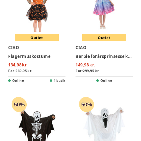
Outlet
Outlet
CIAO
CIAO
Flagermuskostume
Barbie forårsprinsesse kostume - MULTI
134,98 kr.
149,98 kr.
Før:
269,95 kr.
Før:
299,95 kr.
Online
1 butik
Online