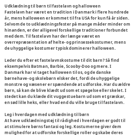
Udklædning til børn til fastelavn og halloween
Fastelavn har været en tradition i Danmark i flere hundrede
år, mens halloween er kommet til fra USA for kun få år siden.
Selvom de to udklædningsfester på mange måder minder om
hinanden, er der alligevel forskellige traditioner forbundet
med dem. Til fastelavn har der længe været en
overrepræsentation af helte- og prinsessekostumer, mens
de uhyggelige kostumer typisk dominerer halloween.
Leder du efter et fastelavnskostume til dit barn? Så find
eksempelvis Batman, Barbie, Scooby-Doo og mere. I
Danmark har vi taget halloween til os, og de danske
børnehave- og skolebørn elsker det, fordi de uhyggelige
monstre og væsener er spændende at udforske. Har du ældre
børn, så kan de blive klædt ud som et spøgelse eller skelet. I
stedet kan du klæde dit vuggestuebarn ud som et græskar,
en sød lille heks, eller hvad end du ville bruge til fastelavn.
Leg i hverdagen med udklædning til børn
At have udklædningstøj til rådighed i hverdagen er godt til
at stimulere børns fantasi og leg. Kostumerne giver dem
mulighed for at udforske forskellige roller og skabe deres