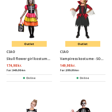
Outlet
Outlet
CIAO
CIAO
Skull flower girl kostume - MULTI
Vampiress kostume - SORT/RØD
174,98 kr.
149,98 kr.
Før:
349,95 kr.
Før:
299,95 kr.
Online
Online