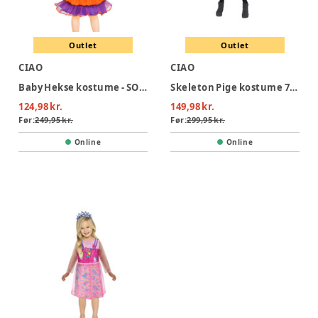
Outlet
Outlet
CIAO
CIAO
Baby Hekse kostume - SORT
Skeleton Pige kostume 7-10 år
124,98 kr.
149,98 kr.
Før:
249,95 kr.
Før:
299,95 kr.
Online
Online