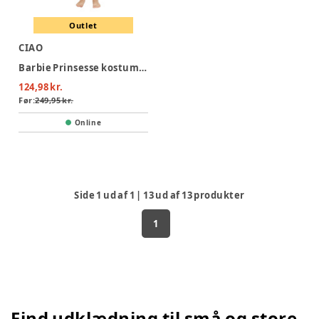
Outlet
CIAO
Barbie Prinsesse kostume 3-4 år
124,98 kr.
Før:
249,95 kr.
Online
Side
1
ud af
1
|
13
ud af
13
produkter
1
Find udklædning til små og store