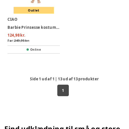
Outlet
CIAO
Barbie Prinsesse kostume 3-4 år
124,98 kr.
Før:
249,95 kr.
Online
Side
1
ud af
1
|
13
ud af
13
produkter
1
Find udklædning til små og store