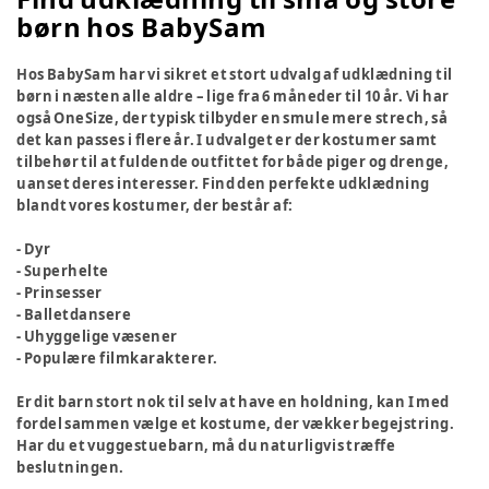
børn hos BabySam
Hos BabySam har vi sikret et stort udvalg af udklædning til
børn i næsten alle aldre – lige fra 6 måneder til 10 år. Vi har
også OneSize, der typisk tilbyder en smule mere strech, så
det kan passes i flere år. I udvalget er der kostumer samt
tilbehør til at fuldende outfittet for både piger og drenge,
uanset deres interesser. Find den perfekte udklædning
blandt vores kostumer, der består af:
- Dyr
- Superhelte
- Prinsesser
- Balletdansere
- Uhyggelige væsener
- Populære filmkarakterer.
Er dit barn stort nok til selv at have en holdning, kan I med
fordel sammen vælge et kostume, der vækker begejstring.
Har du et vuggestuebarn, må du naturligvis træffe
beslutningen.