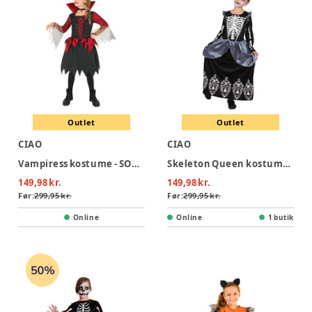
Outlet
Outlet
CIAO
CIAO
Vampiress kostume - SORT/RØD
Skeleton Queen kostume - SORT
149,98 kr.
149,98 kr.
Før:
299,95 kr.
Før:
299,95 kr.
Online
Online
1 butik