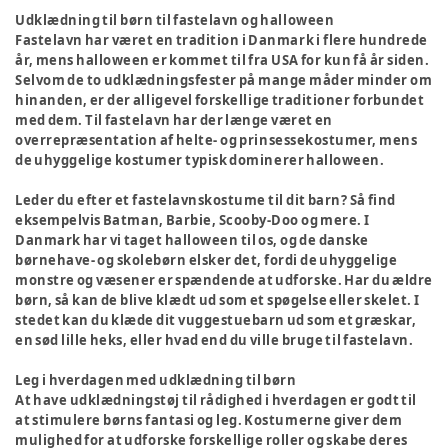
Udklædning til børn til fastelavn og halloween
Fastelavn har været en tradition i Danmark i flere hundrede
år, mens halloween er kommet til fra USA for kun få år siden.
Selvom de to udklædningsfester på mange måder minder om
hinanden, er der alligevel forskellige traditioner forbundet
med dem. Til fastelavn har der længe været en
overrepræsentation af helte- og prinsessekostumer, mens
de uhyggelige kostumer typisk dominerer halloween.
Leder du efter et fastelavnskostume til dit barn? Så find
eksempelvis Batman, Barbie, Scooby-Doo og mere. I
Danmark har vi taget halloween til os, og de danske
børnehave- og skolebørn elsker det, fordi de uhyggelige
monstre og væsener er spændende at udforske. Har du ældre
børn, så kan de blive klædt ud som et spøgelse eller skelet. I
stedet kan du klæde dit vuggestuebarn ud som et græskar,
en sød lille heks, eller hvad end du ville bruge til fastelavn.
Leg i hverdagen med udklædning til børn
At have udklædningstøj til rådighed i hverdagen er godt til
at stimulere børns fantasi og leg. Kostumerne giver dem
mulighed for at udforske forskellige roller og skabe deres