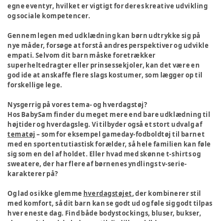
egne eventyr, hvilket er vigtigt for deres kreative udvikling
og sociale kompetencer.
Gennem legen med udklædning kan børn udtrykke sig på
nye måder, forsøge at forstå andres perspektiver og udvikle
empati. Selvom dit barn måske foretrækker
superheltedragter eller prinsessekjoler, kan det være en
god ide at anskaffe flere slags kostumer, som lægger op til
forskellige lege.
Nysgerrig på vores tema- og hverdagstøj?
Hos BabySam finder du meget mere end bare udklædning til
højtider og hverdagsleg. Vi tilbyder også et stort udvalg af
tematøj
– som for eksempel gameday-fodboldtøj til barnet
med en sportentutiastisk forælder, så hele familien kan føle
sig som en del af holdet. Eller hvad med skønne t-shirts og
sweatere, der har flere af børnenes yndlings tv-serie-
karakterer på?
Og lad os ikke glemme
hverdagstøjet
, der kombinerer stil
med komfort, så dit barn kan se godt ud og føle sig godt tilpas
hver eneste dag. Find både bodystockings, bluser, bukser,