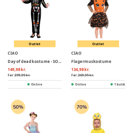
Outlet
Outlet
CIAO
CIAO
Day of dead kostume - SORT
Flagermuskostume
149,98 kr.
134,98 kr.
Før:
299,95 kr.
Før:
269,95 kr.
Online
Online
1 butik