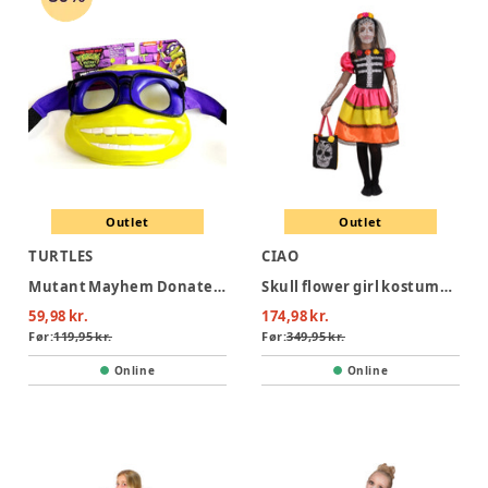
Outlet
Outlet
TURTLES
CIAO
Mutant Mayhem Donatello Mask
Skull flower girl kostume - MULTI
59,98 kr.
174,98 kr.
Før:
119,95 kr.
Før:
349,95 kr.
Online
Online