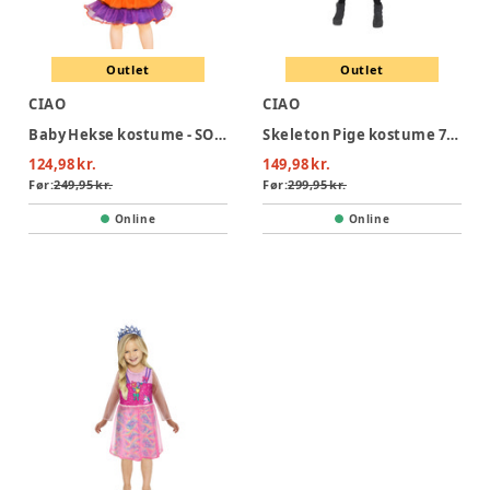
Outlet
Outlet
CIAO
CIAO
Baby Hekse kostume - SORT
Skeleton Pige kostume 7-10 år
124,98 kr.
149,98 kr.
Før:
249,95 kr.
Før:
299,95 kr.
Online
Online