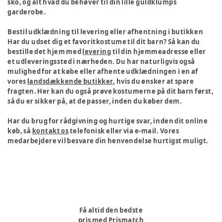
sko, og alt hvad du behøver til din lille guldklumps
garderobe.
Bestil udklædning til levering eller afhentning i butikken
Har du udset dig et favoritkostume til dit barn? Så kan du
bestille det hjem med
levering
til din hjemmeadresse eller
et udleveringssted i nærheden. Du har naturligvis også
mulighed for at købe eller afhente udklædningen i en af
vores
landsdækkende butikker
, hvis du ønsker at spare
fragten. Her kan du også prøve kostumerne på dit barn først,
så du er sikker på, at de passer, inden du køber dem.
Har du brug for rådgivning og hurtige svar, inden dit online
køb, så
kontakt os
telefonisk eller via e-mail. Vores
medarbejdere vil besvare din henvendelse hurtigst muligt.
Få altid den bedste
pris med Prismatch