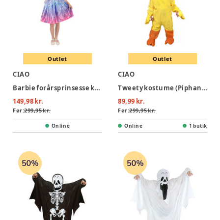
Outlet
Outlet
CIAO
CIAO
Barbie forårsprinsesse kostume - MULTI
Tweety kostume (Piphans) - GUL
149,98 kr.
89,99 kr.
Før:
299,95 kr.
Før:
299,95 kr.
Online
Online
1 butik