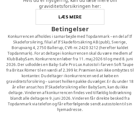
Hvis du er nysgerrig, kan du læse mere om
graviditetsforsikringen her:
LÆS MERE
Betingelser
Konkurrencen afholdes i samarbejde med Topdanmark – en del af If
Skadeforsikring, filial af If Skadeförsäkring AB (publ), Sverige,
Borupvang 4, 2750 Ballerup, CVR-nr. 2420 3212 (herefter kaldet
Topdanmark). For at deltage i konkurrencen skal du være medlem af
Klub BabySam. Konkurrencen løber fra 11. maj 2026 til og med 8. juni
2026. Der udloddes en Baby-Safe Pro Lux Autostol i farven Soft Taupe
fra Britax Römer til en værdi af 2.399 kr. Præmien kan ikke ombyttes til
kontanter. Du deltager i konkurrencen ved at købe en
graviditetsforsikring – uanset hvilken pakke du vælger. Er du under 18
år eller ansat hos If Skadeforsikring eller BabySam, kan du ikke
deltage. Vinderen af konkurrencen findes ved tilfældig lodtrækning
blandt alle deltagere 9. juni 2026. Vinderen får direkte besked fra
Topdanmark via telefon og får efterfølgende sendt autostolen til sin
hjemadresse.