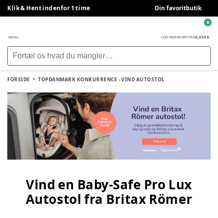
Klik & Hent indenfor 1 time
Din favoritbutik
0
0,00 KR.
MENU
LOG IND
FAVORITTER
FORSIDE
TOPDANMARK KONKURRENCE - VIND AUTOSTOL
Vind en Baby-Safe Pro Lux
Autostol fra Britax Römer