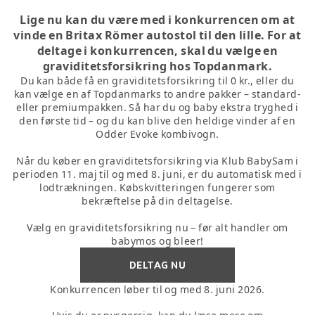
Lige nu kan du være med i konkurrencen om at
vinde en Britax Römer autostol til den lille. For at
deltage i konkurrencen, skal du vælge en
graviditetsforsikring hos Topdanmark.
Du kan både få en graviditetsforsikring til 0 kr., eller du
kan vælge en af Topdanmarks to andre pakker – standard-
eller premiumpakken. Så har du og baby ekstra tryghed i
den første tid – og du kan blive den heldige vinder af en
Odder Evoke kombivogn.
Når du køber en graviditetsforsikring via Klub BabySam i
perioden 11. maj til og med 8. juni, er du automatisk med i
lodtrækningen. Købskvitteringen fungerer som
bekræftelse på din deltagelse.
Vælg en graviditetsforsikring nu – før alt handler om
babymos og bleer!
DELTAG NU
Konkurrencen løber til og med 8. juni 2026.