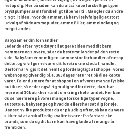
netop dig. Her på siden kan du altså købe forskellige typer
brystpumper samt forskelligt tilbehør til. Mangler du andre
ting til tiden, hvor du
ammer
, så har vi selvfølgelig et stort
udvalg af både ammepuder, amme BH’er, ammeindlæg og
meget andet.
BabySam er din forhandler
Leder du efter nyt udstyr til at gøre tiden med dit barn
nemmere og sjovere, så er du bestemt landet på den rette
side. BabySam er nemlig en kæmpe stor forhandler af netop
dette, og vi vil gerne være dit foretrukne sted at handle.
Derfor har vi gjort det nemt og fordelagtigt at shoppe i vores
webshop og giver dig bl.a. 365 dages returret på dine købte
varer. Føler du mere for at shoppe i en af vores mange fysiske
butikker, så er der også rig mulighed for dette, da vi har
mere end 30 butikker rundt omkring i hele landet. Her kan
du se nærmere på vores mange forskellige typer vogne,
autostole, babysenge og hvad du ellers har sat dig for øje.
Uanset hvilke produkter du er på udkig efter, så kan du være
sikker på at anskaffe dig kvalitetsvarer fra fantastiske
brands, som du og dit barn kan have glæde af i mange år i
fremtiden.