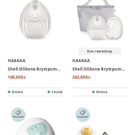
Kun i webshop
HAAKAA
HAAKAA
Shell Silikone Brystpumpe/opsamler 75ml
Shell Silikone Brystpumpe/opsamler 75ml - 2-pak
168,00 kr.
263,00 kr.
Online
1 butik
Online