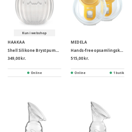
Kun i webshop
HAAKAA
MEDELA
Shell Silikone Brystpumpe/opsamler 120ml
Hands-free opsamlingskopper, 2-pak
349,00 kr.
515,00 kr.
Online
Online
1 butik