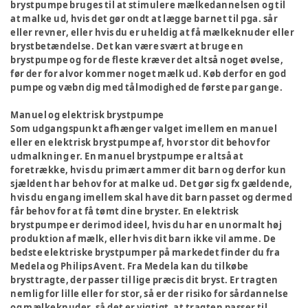
brystpumpe bruges til at stimulere mælkedannelsen og til
at malke ud, hvis det gør ondt at lægge barnet til pga. sår
eller revner, eller hvis du er uheldig at få mælkeknuder eller
brystbetændelse. Det kan være svært at bruge en
brystpumpe og for de fleste kræver det altså noget øvelse,
før der for alvor kommer noget mælk ud. Køb derfor en god
pumpe og væbn dig med tålmodighed de første par gange.
Manuel og elektrisk brystpumpe
Som udgangspunkt afhænger valget imellem en manuel
eller en elektrisk brystpumpe af, hvor stor dit behov for
udmalkning er. En manuel brystpumpe er altså at
foretrække, hvis du primært ammer dit barn og derfor kun
sjældent har behov for at malke ud. Det gør sig fx gældende,
hvis du engang imellem skal have dit barn passet og dermed
får behov for at få tømt dine bryster. En elektrisk
brystpumpe er derimod ideel, hvis du har en unormalt høj
produktion af mælk, eller hvis dit barn ikke vil amme. De
bedste elektriske brystpumper på markedet finder du fra
Medela og Philips Avent. Fra Medela kan du tilkøbe
brysttragte, der passer til lige præcis dit bryst. Er tragten
nemlig for lille eller for stor, så er der risiko for sårdannelse
og mælkeknuder, så det er vigtigt, at tragten passer til