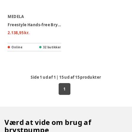
MEDELA
Freestyle Hands-free Brystpumpe
2.138,95 kr.
Online
32 butikker
Side
1
ud af
1
|
15
ud af
15
produkter
1
Værd at vide om brug af
brystpumpe