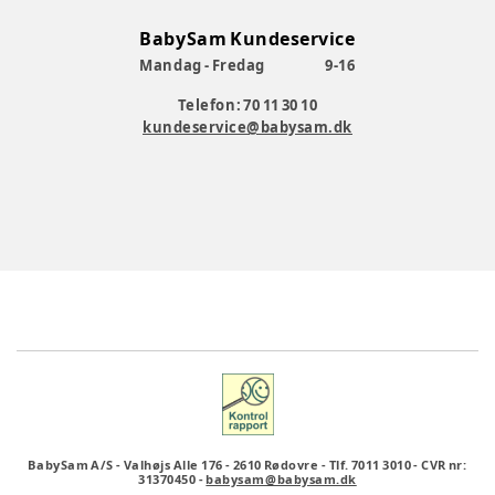
BabySam Kundeservice
Mandag - Fredag
9-16
Telefon: 70 11 30 10
kundeservice@babysam.dk
BabySam A/S
-
Valhøjs Alle 176
-
2610 Rødovre
-
Tlf. 7011 3010
-
CVR nr:
31370450
-
babysam@babysam.dk