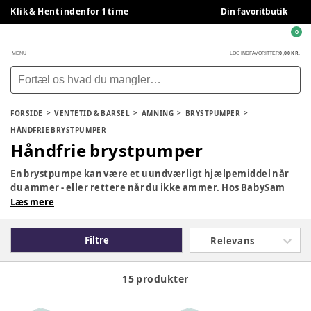
Klik & Hent indenfor 1 time
Din favoritbutik
0
0,00 KR.
MENU
LOG IND
FAVORITTER
FORSIDE
VENTETID & BARSEL
AMNING
BRYSTPUMPER
HÅNDFRIE BRYSTPUMPER
Håndfrie brystpumper
En brystpumpe kan være et uundværligt hjælpemiddel når
du ammer - eller rettere når du ikke ammer. Hos BabySam
har vi både manuelle brystpumper og elektriske
Læs mere
brystpumper og tilbehør dertil.
Filtre
Relevans
15 produkter