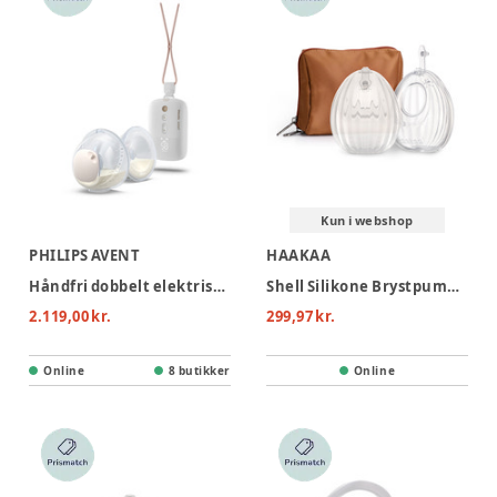
Kun i webshop
PHILIPS AVENT
HAAKAA
Håndfri dobbelt elektrisk brystpumpe
Shell Silikone Brystpumpe/opsamler 120ml - 2-pak
2.119,00 kr.
299,97 kr.
Online
8 butikker
Online