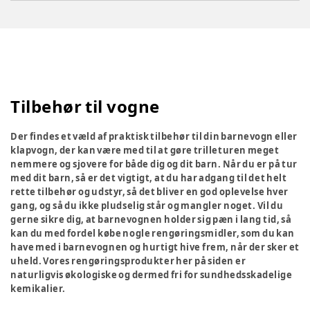
Tilbehør til vogne
Der findes et væld af praktisk tilbehør til din barnevogn eller
klapvogn, der kan være med til at gøre trilleturen meget
nemmere og sjovere for både dig og dit barn. Når du er på tur
med dit barn, så er det vigtigt, at du har adgang til det helt
rette tilbehør og udstyr, så det bliver en god oplevelse hver
gang, og så du ikke pludselig står og mangler noget. Vil du
gerne sikre dig, at barnevognen holder sig pæn i lang tid, så
kan du med fordel købe nogle rengøringsmidler, som du kan
have med i barnevognen og hurtigt hive frem, når der sker et
uheld. Vores rengøringsprodukter her på siden er
naturligvis økologiske og dermed fri for sundhedsskadelige
kemikalier.