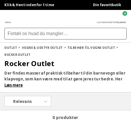
Klik & Hent indenfor 1 time
Din favoritbutik
0
0,00 KR.
MENU
LOG IND
FAVORITTER
OUTLET
VOGNE & UDSTYR OUTLET
TILBEHØR TIL VOGNE OUTLET
ROCKER OUTLET
Rocker Outlet
Der findes masser af praktisk tilbehør til din barnevogn eller
klapvogn, som kan være med til at gøre jeres tur bedre. Her
finder du regnslag, solskærme, lifte, praktiske kopholdere
Læs mere
og ståbræt til andre søskende.
Relevans
0 produkter