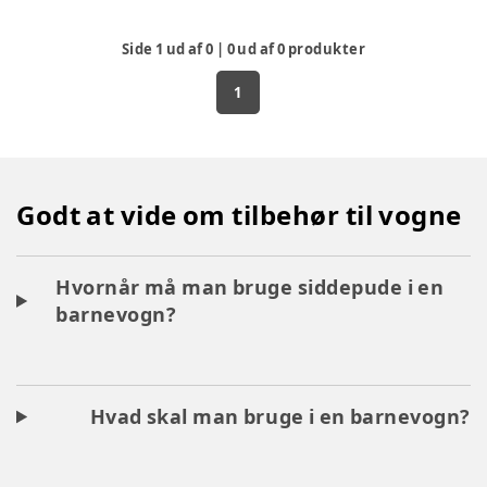
Side
1
ud af
0
|
0
ud af
0
produkter
1
Godt at vide om tilbehør til vogne
Hvornår må man bruge siddepude i en
barnevogn?
Hvad skal man bruge i en barnevogn?