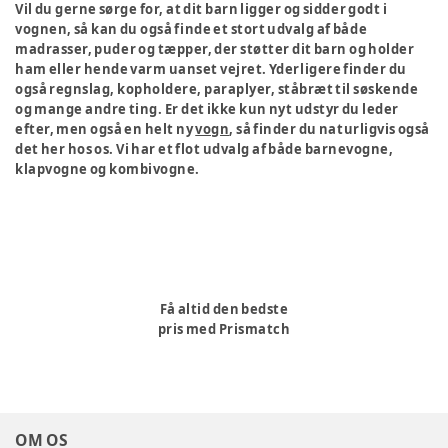
Vil du gerne sørge for, at dit barn ligger og sidder godt i
vognen, så kan du også finde et stort udvalg af både
madrasser, puder og tæpper, der støtter dit barn og holder
ham eller hende varm uanset vejret. Yderligere finder du
også regnslag, kopholdere, paraplyer, ståbræt til søskende
og mange andre ting. Er det ikke kun nyt udstyr du leder
efter, men også en helt ny
vogn
, så finder du naturligvis også
det her hos os. Vi har et flot udvalg af både barnevogne,
klapvogne og kombivogne.
Få altid den bedste
pris med Prismatch
OM OS