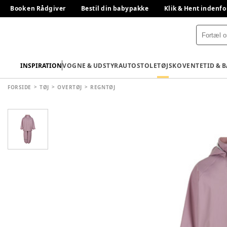
Book en Rådgiver
Bestil din babypakke
Klik & Hent indenfo
INSPIRATION
VOGNE & UDSTYR
AUTOSTOLE
TØJ
SKO
VENTETID & 
FORSIDE
TØJ
OVERTØJ
REGNTØJ