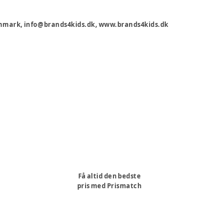
 Danmark, info@brands4kids.dk, www.brands4kids.dk
Få altid den bedste
pris med Prismatch