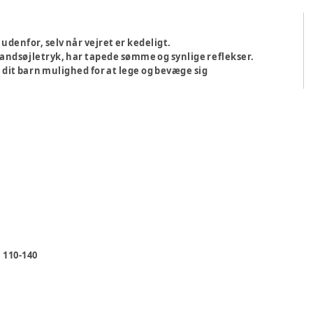
 udenfor, selv når vejret er kedeligt.
 vandsøjletryk, har tapede sømme og synlige reflekser.
 dit barn mulighed for at lege og bevæge sig
 110-140