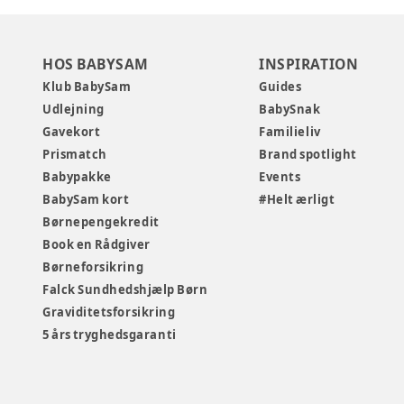
HOS BABYSAM
INSPIRATION
Klub BabySam
Guides
Udlejning
BabySnak
Gavekort
Familieliv
Prismatch
Brand spotlight
Babypakke
Events
BabySam kort
#Helt ærligt
Børnepengekredit
Book en Rådgiver
Børneforsikring
Falck Sundhedshjælp Børn
Graviditetsforsikring
5 års tryghedsgaranti