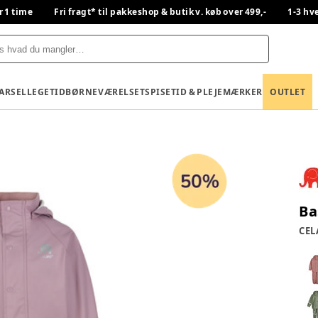
r 1 time
Fri fragt* til pakkeshop & butik v. køb over 499,-
1-3 hv
BARSEL
LEGETID
BØRNEVÆRELSET
SPISETID & PLEJE
MÆRKER
OUTLET
Ba
CEL