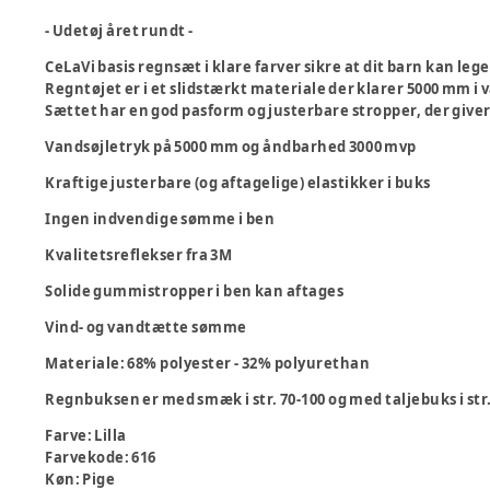
- Udetøj året rundt -
CeLaVi basis regnsæt i klare farver sikre at dit barn kan lege
Regntøjet er i et slidstærkt materiale der klarer 5000 mm i
Sættet har en god pasform og justerbare stropper, der giver
Vandsøjletryk på 5000 mm og åndbarhed 3000 mvp
Kraftige justerbare (og aftagelige) elastikker i buks
Ingen indvendige sømme i ben
Kvalitetsreflekser fra 3M
Solide gummistropper i ben kan aftages
Vind- og vandtætte sømme
Materiale: 68% polyester - 32% polyurethan
Regnbuksen er med smæk i str. 70-100 og med taljebuks i str.
Farve
:
Lilla
Farvekode
:
616
Køn
:
Pige