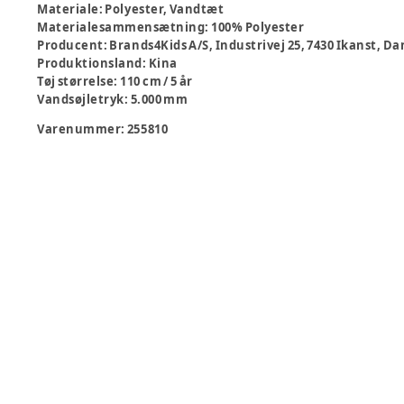
Materiale
:
Polyester, Vandtæt
Materialesammensætning
:
100% Polyester
Producent
:
Brands4Kids A/S, Industrivej 25, 7430 Ikanst,
Produktionsland
:
Kina
Tøj størrelse
:
110 cm / 5 år
Vandsøjletryk
:
5.000 mm
Varenummer:
255810