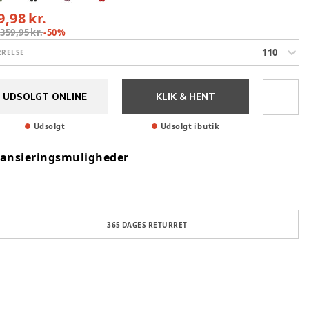
9,98 kr.
:
359,95 kr.
-
50
%
110
RRELSE
UDSOLGT ONLINE
KLIK & HENT
Udsolgt
Udsolgt i butik
nansieringsmuligheder
365 DAGES RETURRET