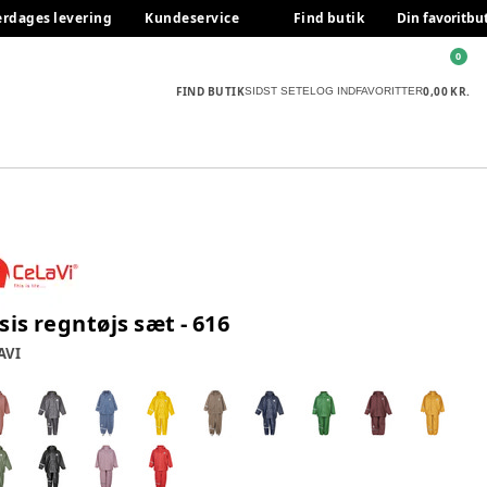
erdages levering
Kundeservice
Find butik
Din favoritbu
0
FIND BUTIK
0,00 KR.
SIDST SETE
LOG IND
FAVORITTER
sis regntøjs sæt - 616
AVI