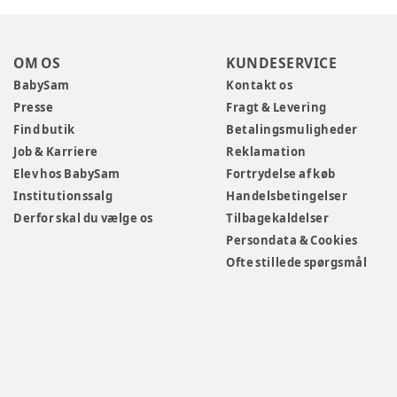
OM OS
KUNDESERVICE
BabySam
Kontakt os
Presse
Fragt & Levering
Find butik
Betalingsmuligheder
Job & Karriere
Reklamation
Elev hos BabySam
Fortrydelse af køb
Institutionssalg
Handelsbetingelser
Derfor skal du vælge os
Tilbagekaldelser
Persondata & Cookies
Ofte stillede spørgsmål