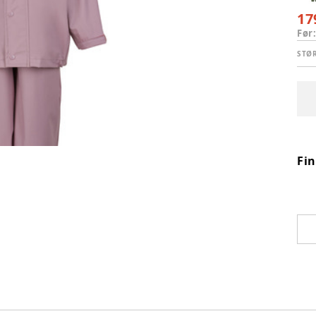
17
Før
STØ
Fi