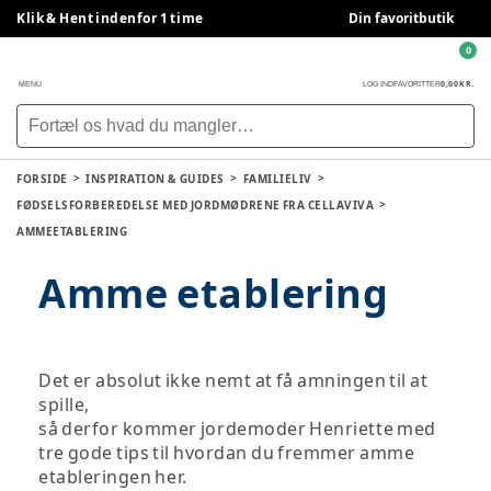
Klik & Hent indenfor 1 time
Din favoritbutik
0
0,00 KR.
MENU
LOG IND
FAVORITTER
FORSIDE
INSPIRATION & GUIDES
FAMILIELIV
FØDSELSFORBEREDELSE MED JORDMØDRENE FRA CELLAVIVA
AMMEETABLERING
Amme etablering
Det er absolut ikke nemt at få amningen til at
spille,
​​​​​​​så derfor kommer jordemoder Henriette med
tre gode tips til hvordan du fremmer amme
etableringen her.