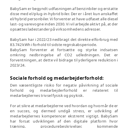
BabySam er begyndt udfasningen af benzinbiler og erstatte
disse med el/plug-in-hybrid biler. Der er i året kun anskaffet
el/hybrid personbiler. Vi forventer at have udfaset alle diesel
last- og varevogne inden 2030. Vi vil arbejde aktivt på, at der
opsættes ladestander på virksomhedens adresser.
BabySam har i 2022/23 nedbragt det direkte elforbrug med
83.742 kWh i forhold til sidste regnskabsperiode.
BabySam forventer at fortsætte og styrke indsatsen
omkring nedbringelse af CO2 udledningen. Det er
forventningen, at dette vil bidrage til yderligere reduktion i
2023/24.
Sociale forhold og medarbejderforhold:
Den væsentligste risiko for negativ påvirkning af sociale
forhold og medarbejderforhold er relateret til
medarbejdernes trivsel fysisk og psykisk.
For at sikre at medarbejderne ved hvordan og hvornår de er
en succes, og dermed undgå stress, er udvikling af
medarbejdernes kompetencer ekstremt vigtigt. BabySam
har forsat udviklingen af den digitale platform hvor
træning, procedurebeskrivelser, kommende