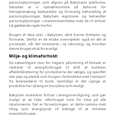
personoplysninger, som afgives på BabySams platforme.
Desuden er vi opmærksomme på behovet for
hensigtsmæssig beskyttelse og forsvarlig behandling af
personoplysninger. BabySam registrerer og behandler
personoplysninger i overensstemmelse med de til enhver
tid gældende regler herfor.
Brugen af data skal, i BabySam, altid kunne forklares og
forsvares. Derfor er de etiske overvejelser også en del af
processen, når der investeres i ny teknologi, og hvordan
denne bruges etisk forsvarligt.
Miljø- og klimaforhold:
De væsentligste risici for negativ påvirkning af klimaet er
relateret til energiforbruget til drift af butikker,
affaldshåndtering for produkterne der sælges, og specifikt
den pap og plastik som bruges i forbindelse med transport
fra leverandører til butik. Samtidigt er det vigtige at
produkter har så lang en livscyklus som muligt.
BabySam investerer fortsat i energiovervågning, som gør
muligt at se f.eks. elforbruget time for time på alle
lokationerne. Det er forventningen, at dette samme med
tiltag som energisynet vil bidrage til at mindske
energiforbruget.