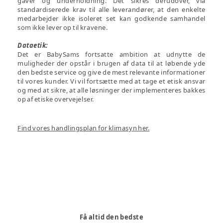
gaver og underholdning. Det sikres derudover, via
standardiserede krav til alle leverandører, at den enkelte
medarbejder ikke isoleret set kan godkende samhandel
som ikke lever op til kravene.
Dataetik:
Det er BabySams fortsatte ambition at udnytte de
muligheder der opstår i brugen af data til at løbende yde
den bedste service og give de mest relevante informationer
til vores kunder. Vi vil fortsætte med at tage et etisk ansvar
og med at sikre, at alle løsninger der implementeres bakkes
op af etiske overvejelser.
Find vores handlingsplan for klimasyn her.
Få altid den bedste