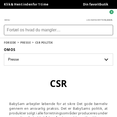
Klik & Hent indenfor 1 time
Din favoritbutik
0
0,00 KR.
MENU
LOG IND
FAVORITTER
FORSIDE
PRESSE
CSR POLITIK
OM OS
Presse
CSR
BabySam arbejder løbende for at sikre Det gode børneliv
gennem en ansvarlig praksis. Det er BabySams politik, at
produkter solgt i alle forretningsområder produceres under