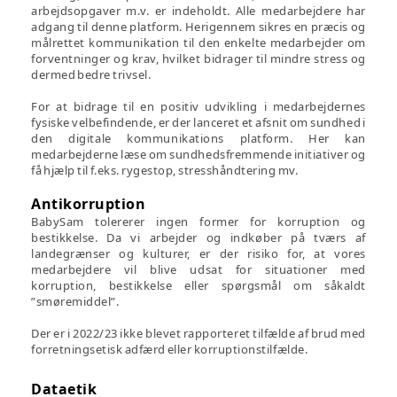
arbejdsopgaver m.v. er indeholdt. Alle medarbejdere har
adgang til denne platform. Herigennem sikres en præcis og
målrettet kommunikation til den enkelte medarbejder om
forventninger og krav, hvilket bidrager til mindre stress og
dermed bedre trivsel.
For at bidrage til en positiv udvikling i medarbejdernes
fysiske velbefindende, er der lanceret et afsnit om sundhed i
den digitale kommunikations platform. Her kan
medarbejderne læse om sundhedsfremmende initiativer og
få hjælp til f.eks. rygestop, stresshåndtering mv.
Antikorruption
BabySam tolererer ingen former for korruption og
bestikkelse. Da vi arbejder og indkøber på tværs af
landegrænser og kulturer, er der risiko for, at vores
medarbejdere vil blive udsat for situationer med
korruption, bestikkelse eller spørgsmål om såkaldt
”smøremiddel”.
Der er i 2022/23 ikke blevet rapporteret tilfælde af brud med
forretningsetisk adfærd eller korruptionstilfælde.
Dataetik