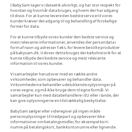
I BabySam tager vi dataetik alvorligt, og har stor respekt for
hvordan og hvornår data bruges, og hvem der har adgang
til disse. For at kunne levere den bedste service til vores
kunder kræver det adgang til og behandling af forskellige
former for data.
For at kunne tilbyde vores kunder den bedste service og
mest relevante informationer, anvendes der persondata i
form af navn og adresser f.eks. for levere bestilte produkter
på babysam.dk. Udover dette bruges der købshistorik for at
kunne tilbyde den bedste service og mest relevante
information til vores kunder.
Vi samarbejder herudover med en række andre
virksomheder, som opbevarer og behandler data.
Virksomhederne behandler udelukkende oplysninger på
vores vegne, og må ikke bruge dem til egne formål. Vi
samarbejder kun med databehandlere i EU eller i lande, der
kan give oplysningerne en tilstrækkelig beskyttelse.
BabySam sælger eller videregiver på ingen måde
personoplysninger til tredjepart og opbevarer ikke
informationer om betalingsmidler, for eksempel kort-
numre på betalingskort, bankkontonumre eller lignende.