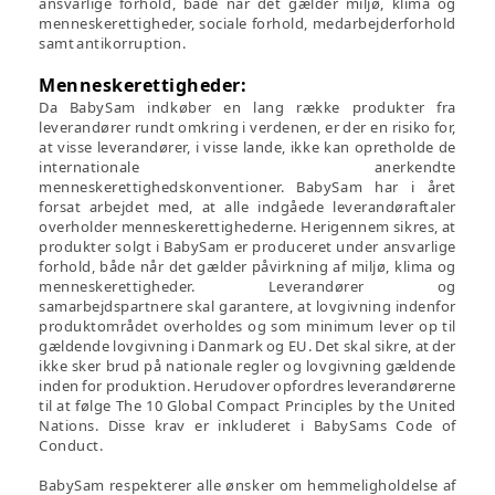
ansvarlige forhold, både når det gælder miljø, klima og
menneskerettigheder, sociale forhold, medarbejderforhold
samt antikorruption.
Menneskerettigheder:
Da BabySam indkøber en lang række produkter fra
leverandører rundt omkring i verdenen, er der en risiko for,
at visse leverandører, i visse lande, ikke kan opretholde de
internationale anerkendte
menneskerettighedskonventioner. BabySam har i året
forsat arbejdet med, at alle indgåede leverandøraftaler
overholder menneskerettighederne. Herigennem sikres, at
produkter solgt i BabySam er produceret under ansvarlige
forhold, både når det gælder påvirkning af miljø, klima og
menneskerettigheder. Leverandører og
samarbejdspartnere skal garantere, at lovgivning indenfor
produktområdet overholdes og som minimum lever op til
gældende lovgivning i Danmark og EU. Det skal sikre, at der
ikke sker brud på nationale regler og lovgivning gældende
inden for produktion. Herudover opfordres leverandørerne
til at følge The 10 Global Compact Principles by the United
Nations. Disse krav er inkluderet i BabySams Code of
Conduct.
BabySam respekterer alle ønsker om hemmeligholdelse af