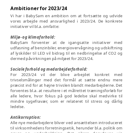
Ambitioner for 2023/24
Vi har i BabySam en ambition om at fortsætte og udvide
vores arbejde med ansvarlighed i 2023/24. De konkrete
initiativer vil bl.a. omfatte:
Miljø- og klimaforhold:
BabySam forventer at de igangsatte initiativer med
udfasning af benzinbiler, energiovervågning og udskiftning
af lyskilder til LED vil bidrag til en nedbringelse af CO2 og
dermed påvirkningen på miljøet for 2023/24.
Sociale forhold og medarbejderforhold:
For 2023/24 vil der blive arbejdet konkret med
trivselsmålinger med det formål at sætte endnu mere
præcist ind for at højne trivslen blandt medarbejderne. Det
forventes bl.a. at resultere i et målrettet træningsforløb for
alle ledere, hvor fokus på god ledelse skal medvirke til
mindre sygefravær, som er relateret til stress og dårlig
ledelse.
Antikorruption:
Alle nye medarbejdere bliver ved ansættelsen introduceret
til virksomhedens forretningsetik, herunder bl.a. politik om