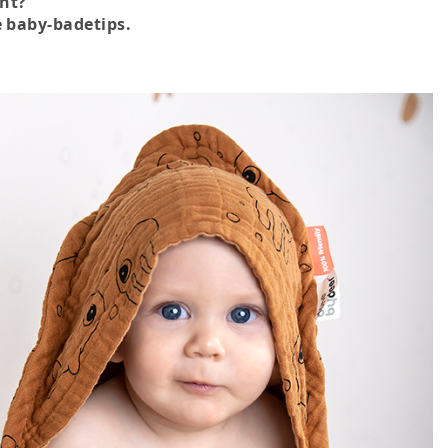
ent?
e baby-badetips.