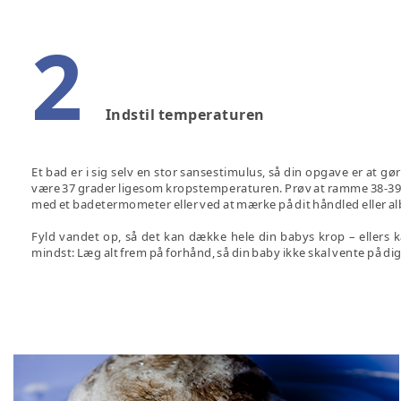
2
Indstil temperaturen
Et bad er i sig selv en stor sansestimulus, så din opgave er at 
være 37 grader ligesom kropstemperaturen. Prøv at ramme 38-39 gr
med et badetermometer eller ved at mærke på dit håndled eller a
Fyld vandet op, så det kan dække hele din babys krop – ellers k
mindst: Læg alt frem på forhånd, så din baby ikke skal vente på dig