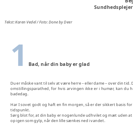
Beg
Sundhedsplejers
Tekst: Karen Vedel / Foto: Done by Deer
1
Bad, når din baby er glad
Du er måske vant til selv at være herre – eller dame – over din tid. De
omstillingsparathed, for hvis arvingen ikke er i humør, kan du 
badedag.
Har I sovet godt og haft en fin morgen, så er der sikkert basis fo
tidspunkt.
Sørg blot for, at din baby er nogenlunde udhvilet og mæt uden 
op igen som gylp, når den lille sænkes ned i vandet.