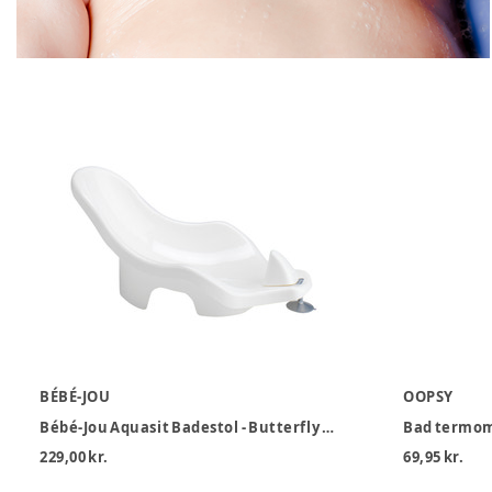
BÉBÉ-JOU
OOPSY
Bébé-Jou Aquasit Badestol - Butterfly White
Bad termome
229,00 kr.
69,95 kr.