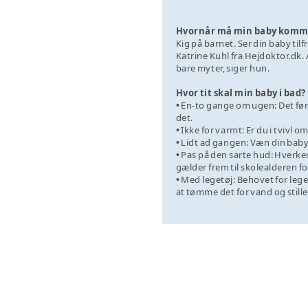
Hvornår må min baby komme 
Kig på barnet. Ser din baby tilf
Katrine Kuhl fra ­­Hejdoktor.dk
bare myter, siger hun.
Hvor tit skal min baby i bad?
•
En-to gange om ugen: Det førs
det.
•
Ikke for varmt: Er du i tvivl 
•
Lidt ad gangen: Væn din baby ti
•
Pas på den sarte hud: Hverken
gælder frem til skolealderen
•
Med legetøj: Behovet for leget
at tømme det for vand og stille