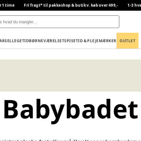
r 1 time
Fri fragt* til pakkeshop & butik v. køb over 499,-
1-3 hv
BARSEL
LEGETID
BØRNEVÆRELSET
SPISETID & PLEJE
MÆRKER
OUTLET
Babybadet