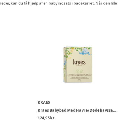
eder, kan du få hjælp af en babyindsats i badekarret. Når den lille
KRAES
Kraes Babybad Med Havre/Dødehavssalt 200g
124,95 kr.