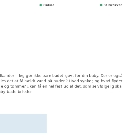
Online
31 butikker
ander – leg gør ikke bare badet sjovt for din baby. Der er også
øles det at få hældt vand på huden? Hvad synker, og hvad flyder
og tømme? I kan få en hel fest ud af det, som selvfølgelig skal
aby-bade-billeder.