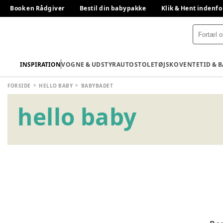
Book en Rådgiver
Bestil din babypakke
Klik & Hent indenfo
INSPIRATION
VOGNE & UDSTYR
AUTOSTOLE
TØJ
SKO
VENTETID & 
FORSIDE
HELLO BABY
BABYBADET
hello baby