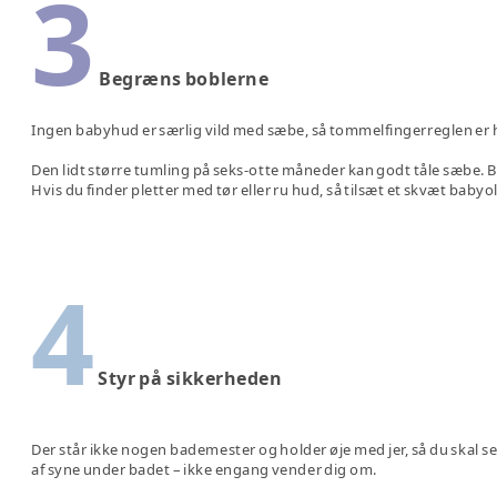
3
Begræns boblerne
Ingen babyhud er særlig vild med sæbe, så tommelfingerreglen er he
Den lidt større tumling på seks-otte måneder kan godt tåle sæbe. 
Hvis du finder pletter med tør eller ru hud, så tilsæt et skvæt baby
4
Styr på sikkerheden
Der står ikke nogen bademester og holder øje med jer, så du skal selv
af syne under badet – ikke engang vender dig om.