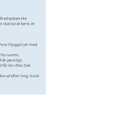
undhedsplejerske
 skal op at køre, er
hvis I hygger jer med
d for varmt.
 hår jævnligt.
år let rifter. Det
ibe ud efter ting. Husk