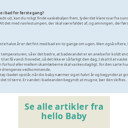
i bad for første gang?
reds ud, kan du ­roligt finde vaskebaljen frem, lyder det klare svar fra s
. Alt det med navlestumpen, der skal være faldet af, og amningen, der først
te halve år er det fint med bad en-to gange om ugen. Men også oftere, 
om temperaturen, så er det bedre, at badevandet er en anelse for koldt en
l at få vand i hovedet, så det ikke er så farligt den dag, I skal til at vaske
 forhud eller mellem skamlæberne skal vaskes dagligt, for den sarte hud f
 for drengenes vedkommende.
øj i badet opstår, når din baby nærmer sig et halvt år og begynder at gr
 det til tørre. Er vandet i badeanden begyndt at mugne, bør den skiftes.
Se alle artikler fra
hello Baby