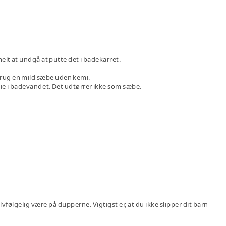
lt at undgå at putte det i badekarret.
Brug en mild sæbe uden kemi.
olie i badevandet. Det udtørrer ikke som sæbe.
følgelig være på ­dupperne. Vigtigst er, at du ikke slipper dit barn