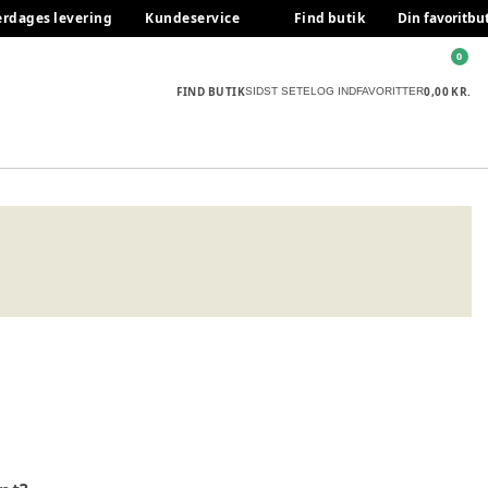
erdages levering
Kundeservice
Find butik
Din favoritbu
0
FIND BUTIK
0,00 KR.
SIDST SETE
LOG IND
FAVORITTER