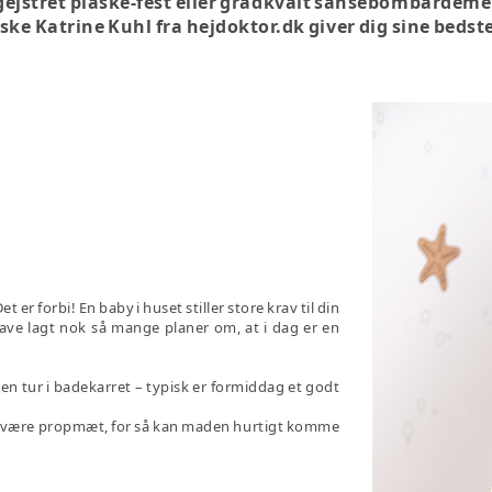
ejstret plaske-fest eller ­grådkvalt sansebombardem
ke Katrine Kuhl fra hejdoktor.dk giver dig sine bedst
t er forbi! En baby i huset stiller store krav til din
have lagt nok så mange planer om, at i dag er en
r en tur i badekarret – typisk er formiddag et godt
at være propmæt, for så kan maden hurtigt komme