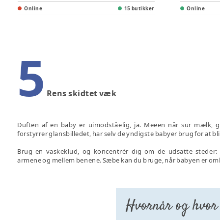
Online
15 butikker
Online
5
Rens skidtet væk
Duften af en baby er uimodståelig, ja. Meeen når sur mælk, gy
forstyrrer glansbilledet, har selv de yndigste babyer brug for at bl
Brug en vaskeklud, og koncentrér dig om de udsatte steder:
armene og mellem benene. Sæbe kan du bruge, når babyen er om
Hvornår og hvor