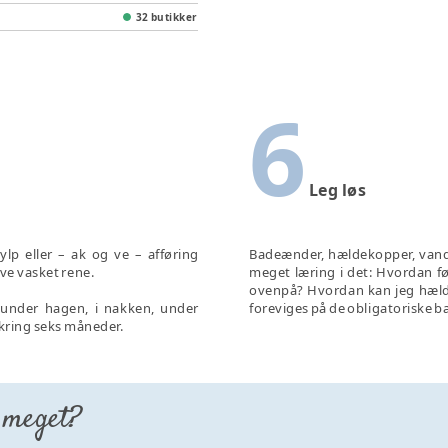
32 butikker
6
Leg løs
lp eller – ak og ve – afføring
Badeænder, hældekopper, vandk
ive vasket rene.
meget læring i det: Hvordan f
ovenpå? Hvordan kan jeg hælde 
 under hagen, i nakken, under
foreviges på de obligatoriske b
kring seks måneder.
 meget?