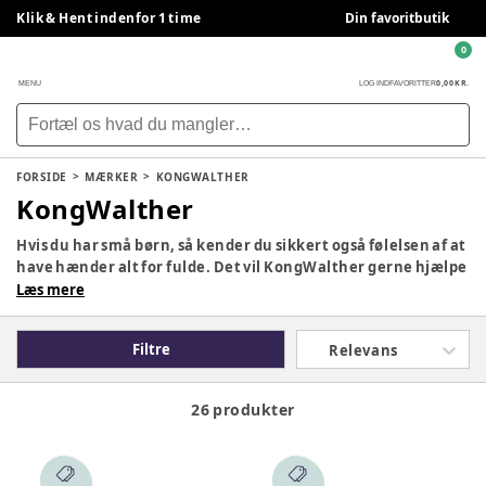
Klik & Hent indenfor 1 time
Din favoritbutik
0
0,00 KR.
MENU
LOG IND
FAVORITTER
FORSIDE
MÆRKER
KONGWALTHER
KongWalther
Hvis du har små børn, så kender du sikkert også følelsen af at
have hænder alt for fulde. Det vil KongWalther gerne hjælpe
med. Derfor har de skabt en række fantastiske produkter,
Læs mere
som på hver deres måde forsøger at gøre hverdagen en
smule lettere for forældre. Hos BabySam er vi stolte af at
Filtre
Relevans
kunne forhandle KongWalther. I vores sortiment finder du
blandt andet populære produkter som Østerbro-handsken,
Help me hooks, Magic shopperen og meget mere.
26 produkter