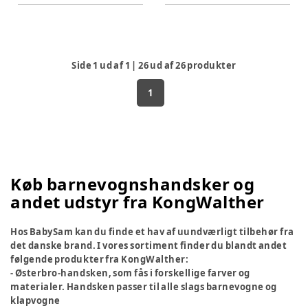
Side
1
ud af
1
|
26
ud af
26
produkter
1
Køb barnevognshandsker og
andet udstyr fra KongWalther
Hos BabySam kan du finde et hav af uundværligt tilbehør fra
det danske brand. I vores sortiment finder du blandt andet
følgende produkter fra KongWalther:
- Østerbro-handsken, som fås i forskellige farver og
materialer. Handsken passer til alle slags barnevogne og
klapvogne