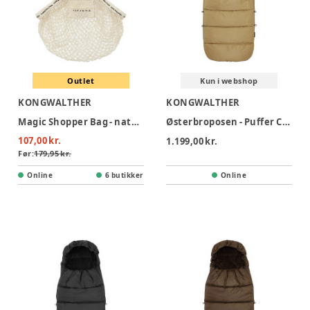
Outlet
Kun i webshop
KONGWALTHER
KONGWALTHER
Magic Shopper Bag - nature
Østerbroposen - Puffer Creme
107,00 kr.
1.199,00 kr.
Før:
179,95 kr.
Online
6 butikker
Online