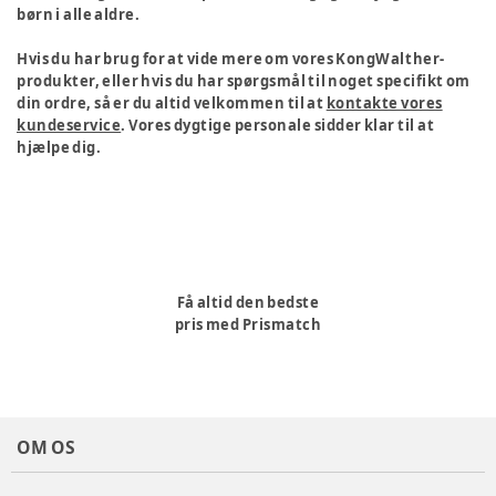
børn i alle aldre.
Hvis du har brug for at vide mere om vores KongWalther-
produkter, eller hvis du har spørgsmål til noget specifikt om
din ordre, så er du altid velkommen til at
kontakte vores
kundeservice
. Vores dygtige personale sidder klar til at
hjælpe dig.
Få altid den bedste
pris med Prismatch
OM OS