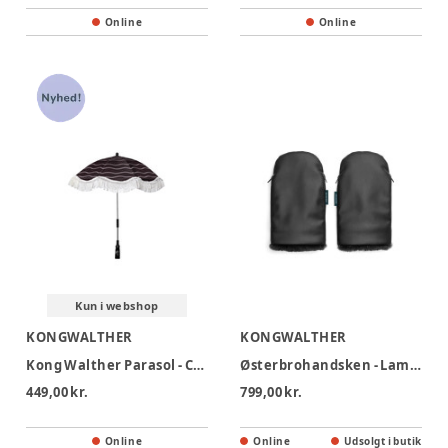
Online
Online
Kun i webshop
KONGWALTHER
KONGWALTHER
Kong Walther Parasol - Chocolate Brown
Østerbrohandsken - Lamb Black Night
449,00 kr.
799,00 kr.
Online
Online
Udsolgt i butik