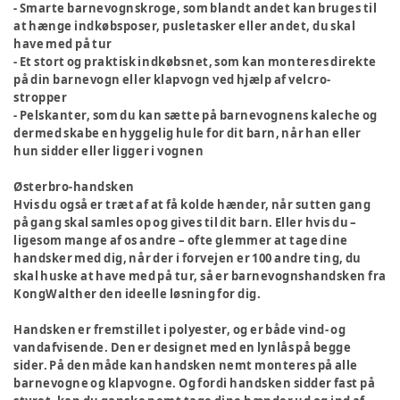
- Smarte barnevognskroge, som blandt andet kan bruges til
at hænge indkøbsposer, pusletasker eller andet, du skal
have med på tur
- Et stort og praktisk indkøbsnet, som kan monteres direkte
på din barnevogn eller klapvogn ved hjælp af velcro-
stropper
- Pelskanter, som du kan sætte på barnevognens kaleche og
dermed skabe en hyggelig hule for dit barn, når han eller
hun sidder eller ligger i vognen
Østerbro-handsken
Hvis du også er træt af at få kolde hænder, når sutten gang
på gang skal samles op og gives til dit barn. Eller hvis du –
ligesom mange af os andre – ofte glemmer at tage dine
handsker med dig, når der i forvejen er 100 andre ting, du
skal huske at have med på tur, så er barnevognshandsken fra
KongWalther den ideelle løsning for dig.
Handsken er fremstillet i polyester, og er både vind- og
vandafvisende. Den er designet med en lynlås på begge
sider. På den måde kan handsken nemt monteres på alle
barnevogne og klapvogne. Og fordi handsken sidder fast på