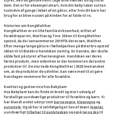
styret, kan du ganske nemt tage dine hænder ud og ind af
dem. Det er for eksempel smart, hvis din baby taber sutten
tusindvis af gange i løbet af en gåtur, eller hvis dit barn har
brug for at blive nusset på kinden for at falde til ro.
Historien om KongWalther
KongWalther er en lille familievirksomhed, stiftet af
forældreparret, Mathias og Tine. Idéen til KongWalther
opstod, da de i sensommeren 2019 fik deres søn, Walther.
Efter mange lange gåture i fælledparken på Østerbro opstod
idéen til til Østebro-handsken nemlig. En hanske, der skulle
sidde fast på styret af barnevognen. Handsken var deres
første produkt, men sidenhen er der kommet en del andre
produkter til. De startede KongWalther i 2020 med ønsket
om, at de produkter de udvikler, kan være med til at gøre
hverdagen nemmere for alle forældre.
Kvalitet og god service hos BabySam
Hos BabySam kan du finde et bredt og stort udvalg af
forskellige uundværlige produkter til forældre og børn. Vi
har blandt andet udstyr som
barnevogne
,
klapvogne
og
autostole
. Og så har vi selvfølgelig et hav af skønt
legetøj
,
uundværligt
tilbehør til pusletasken
og også
tøj og sko
til