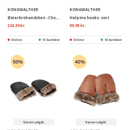
KONGWALTHER
KONGWALTHER
Østerbrohandsken - Chocolate Brown Faux Suede
Help me hooks - sort
224,50 kr.
99,95 kr.
Online
15 butikker
Online
16 butikker
Varen udgår
Varen udgår