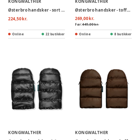
KONGWALTHER
KONGWALTHER
Østerbro handsker - sort fur
Østerbro handsker - toffee fur
269,00 kr.
224,50 kr.
Før:
449,00 kr.
Online
22 butikker
Online
8 butikker
KONGWALTHER
KONGWALTHER