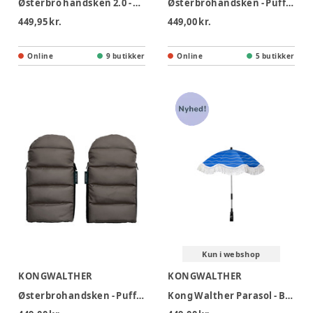
Østerbro handsken 2.0 - puffer black
Østerbrohandsken - Puffer Chocolate Brown
449,95 kr.
449,00 kr.
Online
9 butikker
Online
5 butikker
Kun i webshop
KONGWALTHER
KONGWALTHER
Østerbrohandsken - Puffer Grey
Kong Walther Parasol - Blue