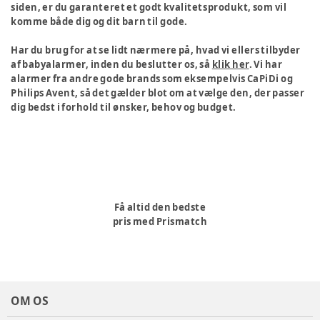
siden, er du garanteret et godt kvalitetsprodukt, som vil
komme både dig og dit barn til gode.
Har du brug for at se lidt nærmere på, hvad vi ellers tilbyder
af babyalarmer, inden du beslutter os, så
klik her
. Vi har
alarmer fra andre gode brands som eksempelvis CaPiDi og
Philips Avent, så det gælder blot om at vælge den, der passer
dig bedst i forhold til ønsker, behov og budget.
Få altid den bedste
pris med Prismatch
OM OS