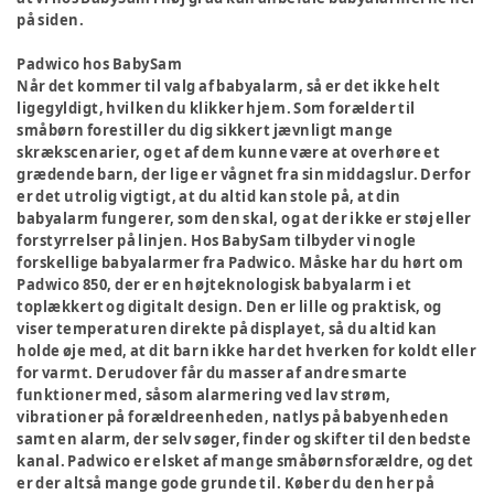
på siden.
Padwico hos BabySam
Når det kommer til valg af babyalarm, så er det ikke helt
ligegyldigt, hvilken du klikker hjem. Som forælder til
småbørn forestiller du dig sikkert jævnligt mange
skrækscenarier, og et af dem kunne være at overhøre et
grædende barn, der lige er vågnet fra sin middagslur. Derfor
er det utrolig vigtigt, at du altid kan stole på, at din
babyalarm fungerer, som den skal, og at der ikke er støj eller
forstyrrelser på linjen. Hos BabySam tilbyder vi nogle
forskellige babyalarmer fra Padwico. Måske har du hørt om
Padwico 850, der er en højteknologisk babyalarm i et
toplækkert og digitalt design. Den er lille og praktisk, og
viser temperaturen direkte på displayet, så du altid kan
holde øje med, at dit barn ikke har det hverken for koldt eller
for varmt. Derudover får du masser af andre smarte
funktioner med, såsom alarmering ved lav strøm,
vibrationer på forældreenheden, natlys på babyenheden
samt en alarm, der selv søger, finder og skifter til den bedste
kanal. Padwico er elsket af mange småbørnsforældre, og det
er der altså mange gode grunde til. Køber du den her på