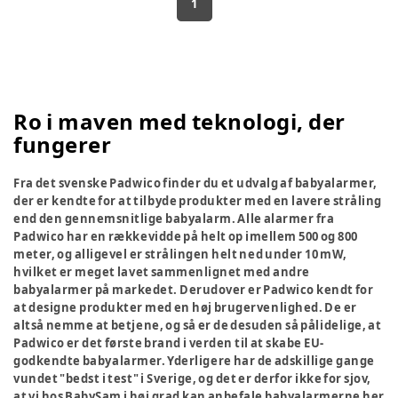
1
Ro i maven med teknologi, der
fungerer
Fra det svenske Padwico finder du et udvalg af babyalarmer,
der er kendte for at tilbyde produkter med en lavere stråling
end den gennemsnitlige babyalarm. Alle alarmer fra
Padwico har en rækkevidde på helt op imellem 500 og 800
meter, og alligevel er strålingen helt ned under 10 mW,
hvilket er meget lavet sammenlignet med andre
babyalarmer på markedet. Derudover er Padwico kendt for
at designe produkter med en høj brugervenlighed. De er
altså nemme at betjene, og så er de desuden så pålidelige, at
Padwico er det første brand i verden til at skabe EU-
godkendte babyalarmer. Yderligere har de adskillige gange
vundet "bedst i test" i Sverige, og det er derfor ikke for sjov,
at vi hos BabySam i høj grad kan anbefale babyalarmerne her