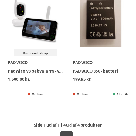
Kun i webshop
PADWICO
PADWICO
Padwico V8 babyalarm - video - genopladeligt batteri
PADWICO 850 - batteri
1.600,00 kr.
199,95 kr.
Online
Online
1 butik
Side
1
ud af
1
|
4
ud af
4
produkter