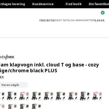
erdages levering
Kundeservice
Find butik
Din favoritbu
0
FIND BUTIK
0,00 KR.
SIDST SETE
LOG IND
FAVORITTER
iam klapvogn inkl. cloud T og base - cozy
ige/chrome black PLUS
EX
Varen udgår