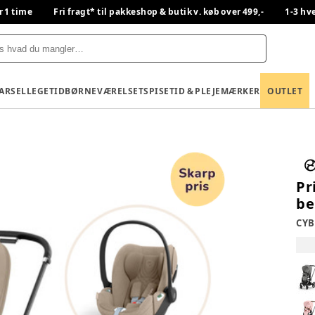
r 1 time
Fri fragt* til pakkeshop & butik v. køb over 499,-
1-3 hv
BARSEL
LEGETID
BØRNEVÆRELSET
SPISETID & PLEJE
MÆRKER
OUTLET
Pr
be
CYB