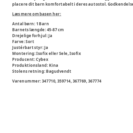
placere dit barn komfortabelt i deres autostol. Godkendelses
Læs mere om basen her:
Antal børn
:
1 Barn
Barnets længde
:
45-87 cm
Drejelige forhjul
:
Ja
Farve
:
Sort
Justérbart styr
:
Ja
Montering
:
Isofix eller Sele, Isofix
Producent
:
Cybex
Produktionsland
:
Kina
Stolens retning
:
Bagudvendt
Varenummer:
347710, 359714, 367769, 367774