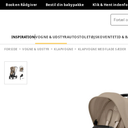
Book en Rådgiver
Bestil din babypakke
Klik & Hent indenfo
INSPIRATION
VOGNE & UDSTYR
AUTOSTOLE
TØJ
SKO
VENTETID & 
FORSIDE
VOGNE & UDSTYR
KLAPVOGNE
KLAPVOGNE MED FLADE SÆDER