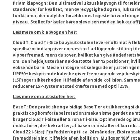
Priam klapvogn:
Den ultimative luksus klapvogn til forældr
standarder for kvalitet, manøvredygtighed og ren, luksuri
funktioner, der opfylder forældrenes højeste forventninge
niveau. Stellet forkæler køreoplevelsen med en lækker aff
Læs mere om klapvognen her:
Cloud T:
Cloud T i-Size babyautostolen leverer ultimativ flek
spædbarnsindlæg giver en næsten flad liggende stilling til
vipper fremad, mens du sover, hvilket kan give åndedrætsbes
cm. Den højdejusterbar nakkestøtte har 12 positioner, hvilk
voksende barn. Med en integreret seleguide er justeringen
UPF50+ beskyttende kaleche giver fremragende vejr besky
(LSP) øger sikkerheden i tilfælde af en side kollision. S
reducerer LSP-systemet stødkræfterne med op til 25%.
Læs mere om autostolen her:
Base T:
Den praktiske og alsidige Base T er et sikkert og si
praktisk og komfortabel rotationsmekanisme gør det nemt f
bruger Cloud T i-Size eller Sirona T i-Size. Optimerede og 
indikatorer, der bekræfter, at basen er installeret korrekt.
Cloud Z2 i-Size): Fra fødslen op til ca. 24 måneder. Ekstra st
fremaddrejning i tilfælde af en kollision. Muliggør 180° rota