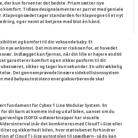
e, der kun forventer det bedste. Priam sætter nye
øs komfort. Tidløse designelementer er parret med geniale
r. Klapvognsædet tager standarden for klapvogne til et nyt
jedring, og er nemt at betjene med blot én hånd.
sibilitet og komfort til din voksende baby. Et
 din nye ankomst. Det minimerer risikoen for, at hovedet
vær. Indlægget kan fjernes, når din lille er højere end 60
et garanterer komfort og en sikker pasform til dit
 ubesværet, sikker og tager kun sekunder. En udtrækkelig
ttelse. Det gennemprøvede lineære sidekollisionssystem
ammen med babyautostolens energiabsorberende skal
kkert fundament for Cybex T Line Modular System. En
or dit barn at komme ind og ud af bilen, uanset om du
brugervenlige ISOFIX-udløserknapper har visuelle
 Aldersinterval (når det kombineres med CloudT i-Size eller
abilitet og sikkerhed i bilen, hvor støttebenet forhindrer
tion af Cloud T i-Size autostolen til spædbørn - så du kan