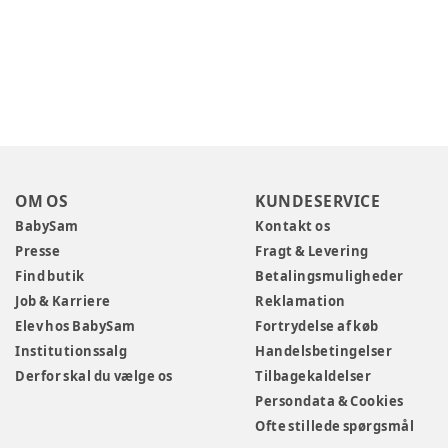
OM OS
KUNDESERVICE
BabySam
Kontakt os
Presse
Fragt & Levering
Find butik
Betalingsmuligheder
Job & Karriere
Reklamation
Elev hos BabySam
Fortrydelse af køb
Institutionssalg
Handelsbetingelser
Derfor skal du vælge os
Tilbagekaldelser
Persondata & Cookies
Ofte stillede spørgsmål