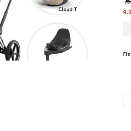
9.
Fi