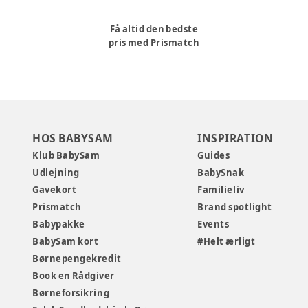
Få altid den bedste
pris med Prismatch
HOS BABYSAM
INSPIRATION
Klub BabySam
Guides
Udlejning
BabySnak
Gavekort
Familieliv
Prismatch
Brand spotlight
Babypakke
Events
BabySam kort
#Helt ærligt
Børnepengekredit
Book en Rådgiver
Børneforsikring