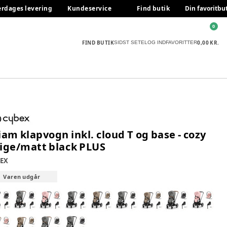
erdages levering
Kundeservice
Find butik
Din favoritbu
0
FIND BUTIK
0,00 KR.
SIDST SETE
LOG IND
FAVORITTER
iam klapvogn inkl. cloud T og base - cozy
ige/matt black PLUS
EX
Varen udgår