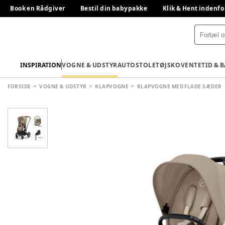
Book en Rådgiver
Bestil din babypakke
Klik & Hent indenfo
INSPIRATION
VOGNE & UDSTYR
AUTOSTOLE
TØJ
SKO
VENTETID & 
FORSIDE
VOGNE & UDSTYR
KLAPVOGNE
KLAPVOGNE MED FLADE SÆDER