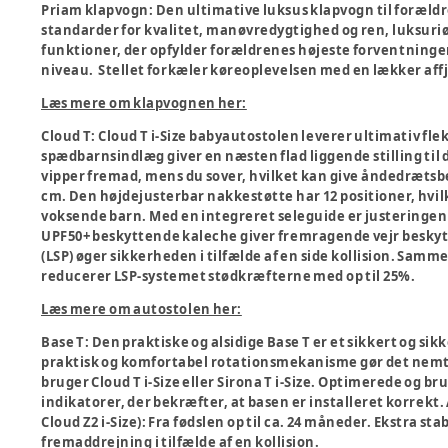
Priam klapvogn:
Den ultimative luksus klapvogn til forældr
standarder for kvalitet, manøvredygtighed og ren, luksuri
funktioner, der opfylder forældrenes højeste forventninge
niveau. Stellet forkæler køreoplevelsen med en lækker aff
Læs mere om klapvognen her:
Cloud T:
Cloud T i-Size babyautostolen leverer ultimativ flek
spædbarnsindlæg giver en næsten flad liggende stilling til
vipper fremad, mens du sover, hvilket kan give åndedrætsbes
cm. Den højdejusterbar nakkestøtte har 12 positioner, hvilk
voksende barn. Med en integreret seleguide er justeringen
UPF50+ beskyttende kaleche giver fremragende vejr besky
(LSP) øger sikkerheden i tilfælde af en side kollision. S
reducerer LSP-systemet stødkræfterne med op til 25%.
Læs mere om autostolen her:
Base T:
Den praktiske og alsidige Base T er et sikkert og si
praktisk og komfortabel rotationsmekanisme gør det nemt f
bruger Cloud T i-Size eller Sirona T i-Size. Optimerede og 
indikatorer, der bekræfter, at basen er installeret korrekt.
Cloud Z2 i-Size): Fra fødslen op til ca. 24 måneder. Ekstra st
fremaddrejning i tilfælde af en kollision.