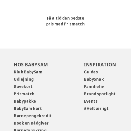
Få altid den bedste
pris med Prismatch
HOS BABYSAM
INSPIRATION
Klub BabySam
Guides
Udlejning
BabySnak
Gavekort
Familieliv
Prismatch
Brand spotlight
Babypakke
Events
BabySam kort
#Helt ærligt
Børnepengekredit
Book en Rådgiver
Børneforsikring