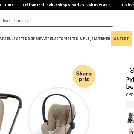
r 1 time
Fri fragt* til pakkeshop & butik v. køb over 499,-
1-3 hv
BARSEL
LEGETID
BØRNEVÆRELSET
SPISETID & PLEJE
MÆRKER
OUTLET
Pr
be
CYB