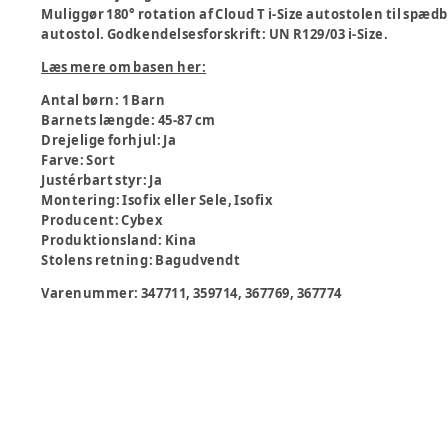
Muliggør 180° rotation af Cloud T i-Size autostolen til spædb
autostol. Godkendelsesforskrift: UN R129/03 i-Size.
Læs mere om basen her:
Antal børn
:
1 Barn
Barnets længde
:
45-87 cm
Drejelige forhjul
:
Ja
Farve
:
Sort
Justérbart styr
:
Ja
Montering
:
Isofix eller Sele, Isofix
Producent
:
Cybex
Produktionsland
:
Kina
Stolens retning
:
Bagudvendt
Varenummer:
347711, 359714, 367769, 367774