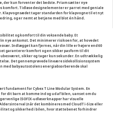
e, der kun forventer det bedste. Priam sætter nye
øs komfort. Tidløse designelementer er parret med geniale
r. Klapvognsædet tager standarden for klapvogne til et nyt
jedring, og er nemt at betjene med blot én hånd.
sibilitet og komfort til din voksende baby. Et
 din nye ankomst. Det minimerer risikoen for, at hovedet
vær. Indlægget kan fjernes, når din lille er højere end 60
et garanterer komfort og en sikker pasform til dit
 ubesværet, sikker og tager kun sekunder. En udtrækkelig
ttelse. Det gennemprøvede lineære sidekollisionssystem
ammen med babyautostolens energiabsorberende skal
kkert fundament for Cybex T Line Modular System. En
or dit barn at komme ind og ud af bilen, uanset om du
brugervenlige ISOFIX-udløserknapper har visuelle
 Aldersinterval (når det kombineres med CloudT i-Size eller
abilitet og sikkerhed i bilen, hvor støttebenet forhindrer