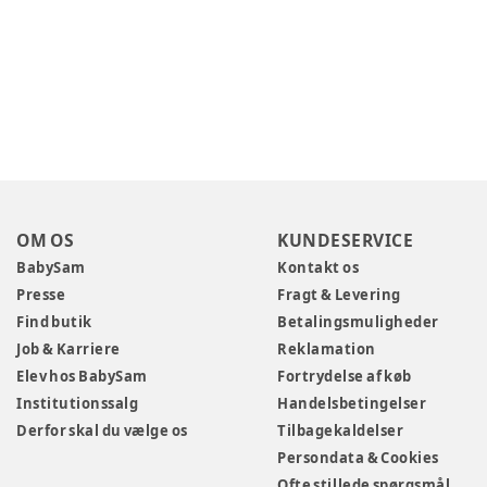
OM OS
KUNDESERVICE
BabySam
Kontakt os
Presse
Fragt & Levering
Find butik
Betalingsmuligheder
Job & Karriere
Reklamation
Elev hos BabySam
Fortrydelse af køb
Institutionssalg
Handelsbetingelser
Derfor skal du vælge os
Tilbagekaldelser
Persondata & Cookies
Ofte stillede spørgsmål