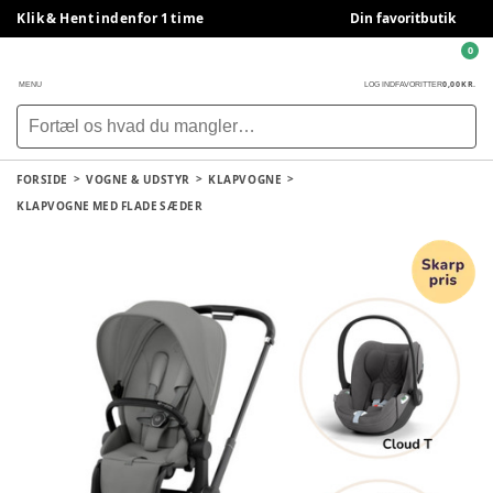
Klik & Hent indenfor 1 time
Din favoritbutik
0
0,00 KR.
MENU
LOG IND
FAVORITTER
FORSIDE
VOGNE & UDSTYR
KLAPVOGNE
KLAPVOGNE MED FLADE SÆDER